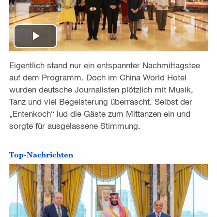
P
Eigentlich stand nur ein entspannter Nachmittagstee
l
auf dem Programm. Doch im China World Hotel
a
wurden deutsche Journalisten plötzlich mit Musik,
Tanz und viel Begeisterung überrascht. Selbst der
y
„Entenkoch“ lud die Gäste zum Mittanzen ein und
sorgte für ausgelassene Stimmung.
V
i
Top-Nachrichten
d
e