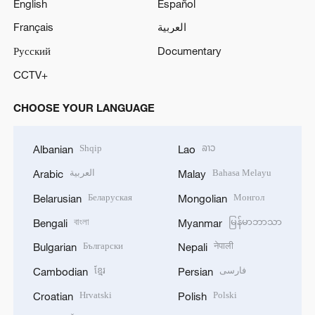
English
Español
Français
العربية
Русский
Documentary
CCTV+
CHOOSE YOUR LANGUAGE
Shqip
ລາວ
Albanian
Lao
العربية
Bahasa Melayu
Arabic
Malay
Беларуская
Монгол
Belarusian
Mongolian
বাংলা
မြန်မာဘာသာ
Bengali
Myanmar
Български
नेपाली
Bulgarian
Nepali
ខ្មែរ
فارسی
Cambodian
Persian
Hrvatski
Polski
Croatian
Polish