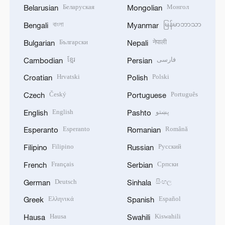
Беларуская
Монгол
Belarusian
Mongolian
বাংলা
မြန်မာဘာသာ
Bengali
Myanmar
Български
नेपाली
Bulgarian
Nepali
ខ្មែរ
فارسی
Cambodian
Persian
Hrvatski
Polski
Croatian
Polish
Český
Português
Czech
Portuguese
English
پښتو
English
Pashto
Esperanto
Română
Esperanto
Romanian
Filipino
Русский
Filipino
Russian
Français
Српски
French
Serbian
Deutsch
සිංහල
German
Sinhala
Ελληνικά
Español
Greek
Spanish
Hausa
Kiswahili
Hausa
Swahili