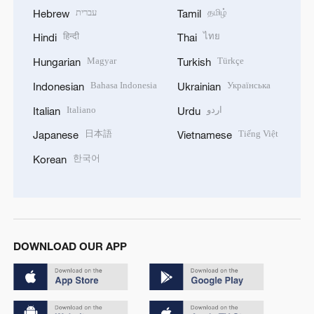
עברית
தமிழ்
Hebrew
Tamil
हिन्दी
ไทย
Hindi
Thai
Magyar
Türkçe
Hungarian
Turkish
Bahasa Indonesia
Українська
Indonesian
Ukrainian
Italiano
اردو
Italian
Urdu
日本語
Tiếng Việt
Japanese
Vietnamese
한국어
Korean
DOWNLOAD OUR APP