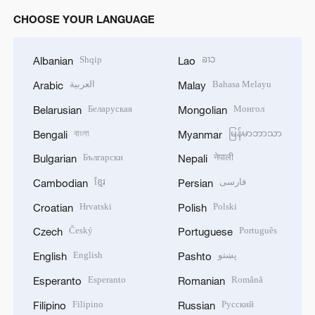
CHOOSE YOUR LANGUAGE
Shqip
ລາວ
Albanian
Lao
العربية
Bahasa Melayu
Arabic
Malay
Беларуская
Монгол
Belarusian
Mongolian
বাংলা
မြန်မာဘာသာ
Bengali
Myanmar
Български
नेपाली
Bulgarian
Nepali
ខ្មែរ
فارسی
Cambodian
Persian
Hrvatski
Polski
Croatian
Polish
Český
Português
Czech
Portuguese
English
پښتو
English
Pashto
Esperanto
Română
Esperanto
Romanian
Filipino
Русский
Filipino
Russian