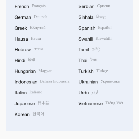
Français
Српски
French
Serbian
Deutsch
සිංහල
German
Sinhala
Ελληνικά
Español
Greek
Spanish
Hausa
Kiswahili
Hausa
Swahili
עברית
தமிழ்
Hebrew
Tamil
हिन्दी
ไทย
Hindi
Thai
Magyar
Türkçe
Hungarian
Turkish
Bahasa Indonesia
Українська
Indonesian
Ukrainian
Italiano
اردو
Italian
Urdu
日本語
Tiếng Việt
Japanese
Vietnamese
한국어
Korean