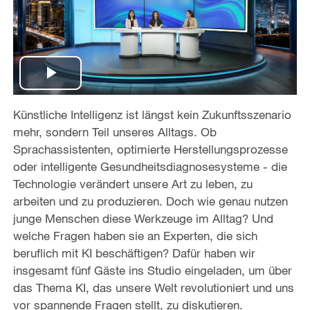
P
Künstliche Intelligenz ist längst kein Zukunftsszenario
l
mehr, sondern Teil unseres Alltags. Ob
a
Sprachassistenten, optimierte Herstellungsprozesse
oder intelligente Gesundheitsdiagnosesysteme - die
y
Technologie verändert unsere Art zu leben, zu
arbeiten und zu produzieren. Doch wie genau nutzen
V
junge Menschen diese Werkzeuge im Alltag? Und
welche Fragen haben sie an Experten, die sich
i
beruflich mit KI beschäftigen? Dafür haben wir
insgesamt fünf Gäste ins Studio eingeladen, um über
d
das Thema KI, das unsere Welt revolutioniert und uns
e
vor spannende Fragen stellt, zu diskutieren.