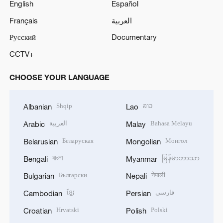
English
Español
Français
العربية
Русский
Documentary
CCTV+
CHOOSE YOUR LANGUAGE
Shqip
ລາວ
Albanian
Lao
العربية
Bahasa Melayu
Arabic
Malay
Беларуская
Монгол
Belarusian
Mongolian
বাংলা
မြန်မာဘာသာ
Bengali
Myanmar
Български
नेपाली
Bulgarian
Nepali
ខ្មែរ
فارسی
Cambodian
Persian
Hrvatski
Polski
Croatian
Polish