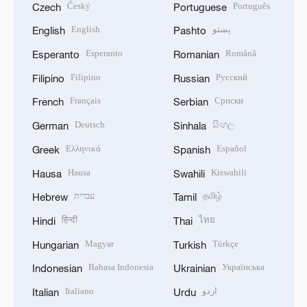
Český
Português
Czech
Portuguese
English
پښتو
English
Pashto
Esperanto
Română
Esperanto
Romanian
Filipino
Русский
Filipino
Russian
Français
Српски
French
Serbian
Deutsch
සිංහල
German
Sinhala
Ελληνικά
Español
Greek
Spanish
Hausa
Kiswahili
Hausa
Swahili
עברית
தமிழ்
Hebrew
Tamil
हिन्दी
ไทย
Hindi
Thai
Magyar
Türkçe
Hungarian
Turkish
Bahasa Indonesia
Українська
Indonesian
Ukrainian
Italiano
اردو
Italian
Urdu