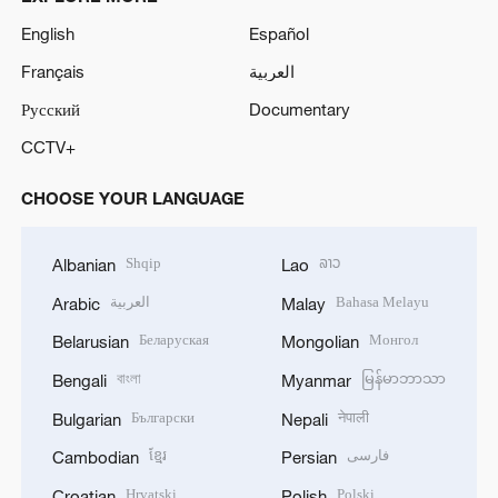
English
Español
Français
العربية
Русский
Documentary
CCTV+
CHOOSE YOUR LANGUAGE
Shqip
ລາວ
Albanian
Lao
العربية
Bahasa Melayu
Arabic
Malay
Беларуская
Монгол
Belarusian
Mongolian
বাংলা
မြန်မာဘာသာ
Bengali
Myanmar
Български
नेपाली
Bulgarian
Nepali
ខ្មែរ
فارسی
Cambodian
Persian
Hrvatski
Polski
Croatian
Polish