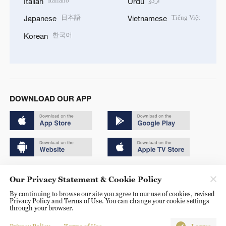
Italiano
اردو
Italian
Urdu
日本語
Tiếng Việt
Japanese
Vietnamese
한국어
Korean
DOWNLOAD OUR APP
Copyright © 2024 CGTN.
Our Privacy Statement & Cookie Policy
京ICP备20000184号
By continuing to browse our site you agree to our use of cookies, revised
Privacy Policy and Terms of Use. You can change your cookie settings
京公网安备 11010502050052号
through your browser.
Disinformation report hotline: 010-85061466