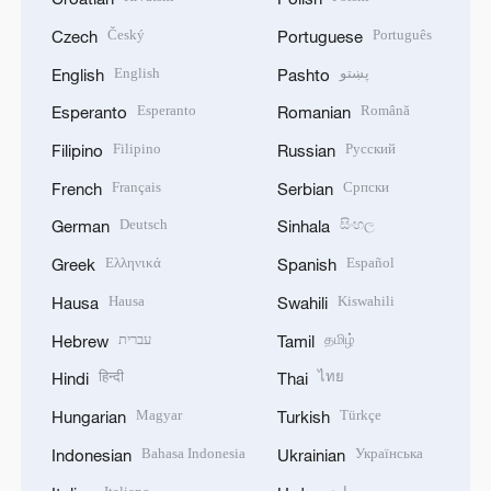
Český
Português
Czech
Portuguese
English
پښتو
English
Pashto
Esperanto
Română
Esperanto
Romanian
Filipino
Русский
Filipino
Russian
Français
Српски
French
Serbian
Deutsch
සිංහල
German
Sinhala
Ελληνικά
Español
Greek
Spanish
Hausa
Kiswahili
Hausa
Swahili
עברית
தமிழ்
Hebrew
Tamil
हिन्दी
ไทย
Hindi
Thai
Magyar
Türkçe
Hungarian
Turkish
Bahasa Indonesia
Українська
Indonesian
Ukrainian