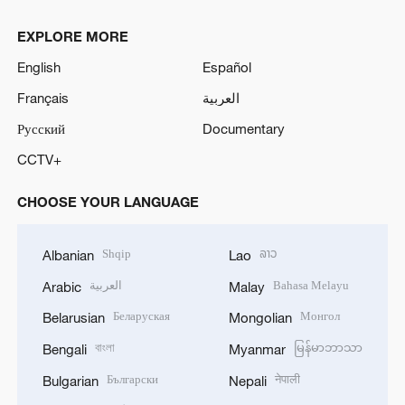
EXPLORE MORE
English
Español
Français
العربية
Русский
Documentary
CCTV+
CHOOSE YOUR LANGUAGE
Shqip
ລາວ
Albanian
Lao
العربية
Bahasa Melayu
Arabic
Malay
Беларуская
Монгол
Belarusian
Mongolian
বাংলা
မြန်မာဘာသာ
Bengali
Myanmar
Български
नेपाली
Bulgarian
Nepali