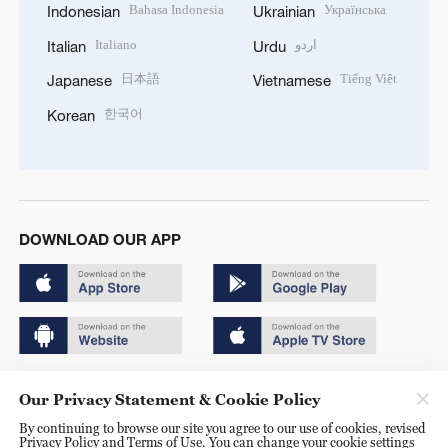
Bahasa Indonesia
Українська
Indonesian
Ukrainian
Italiano
اردو
Italian
Urdu
日本語
Tiếng Việt
Japanese
Vietnamese
한국어
Korean
DOWNLOAD OUR APP
Copyright © 2024 CGTN.
Our Privacy Statement & Cookie Policy
京ICP备20000184号
By continuing to browse our site you agree to our use of cookies, revised
Privacy Policy and Terms of Use. You can change your cookie settings