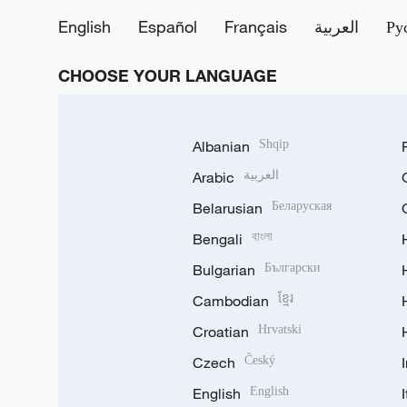
English
Español
Français
العربية
Ру
CHOOSE YOUR LANGUAGE
Albanian
Shqip
Arabic
العربية
Belarusian
Беларуская
Bengali
বাংলা
Bulgarian
Български
Cambodian
ខ្មែរ
Croatian
Hrvatski
Czech
Český
English
English