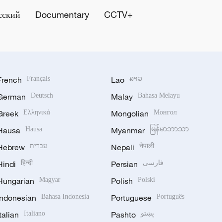
сский
Documentary
CCTV+
French
Français
Lao
ລາວ
German
Deutsch
Malay
Bahasa Melayu
Greek
Ελληνικά
Mongolian
Монгол
Hausa
Hausa
Myanmar
မြန်မာဘာသာ
Hebrew
עברית
Nepali
नेपाली
Hindi
हिन्दी
Persian
فارسی
Hungarian
Magyar
Polish
Polski
Indonesian
Bahasa Indonesia
Portuguese
Português
Italian
Italiano
Pashto
پښتو