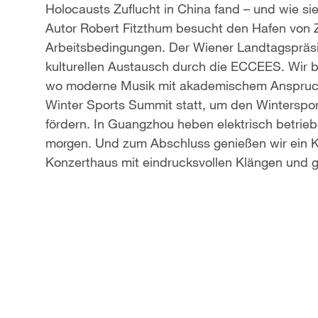
Holocausts Zuflucht in China fand – und wie sie
a
Autor Robert Fitzthum besucht den Hafen von 
Arbeitsbedingungen. Der Wiener Landtagspräsid
y
kulturellen Austausch durch die ECCEES. Wir b
V
wo moderne Musik mit akademischem Anspruch g
Winter Sports Summit statt, um den Winterspo
i
fördern. In Guangzhou heben elektrisch betriebe
morgen. Und zum Abschluss genießen wir ein K
d
Konzerthaus mit eindrucksvollen Klängen und 
e
o