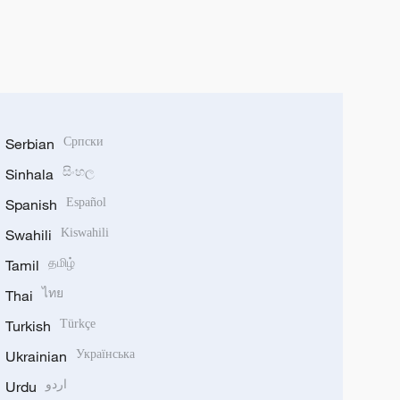
Serbian
Српски
Sinhala
සිංහල
Spanish
Español
Swahili
Kiswahili
Tamil
தமிழ்
Thai
ไทย
Turkish
Türkçe
Ukrainian
Українська
Urdu
اردو