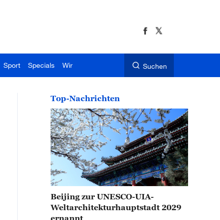
Sport
Specials
Wir
Suchen
Top-Nachrichten
Beijing zur UNESCO-UIA-
Weltarchitekturhauptstadt 2029
ernannt