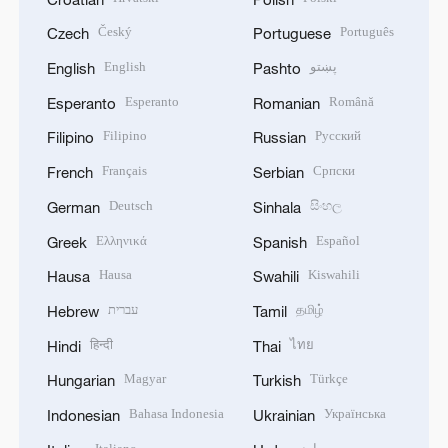
Český
Português
Czech
Portuguese
English
پښتو
English
Pashto
Esperanto
Română
Esperanto
Romanian
Filipino
Русский
Filipino
Russian
Français
Српски
French
Serbian
Deutsch
සිංහල
German
Sinhala
Ελληνικά
Español
Greek
Spanish
Hausa
Kiswahili
Hausa
Swahili
עברית
தமிழ்
Hebrew
Tamil
हिन्दी
ไทย
Hindi
Thai
Magyar
Türkçe
Hungarian
Turkish
Bahasa Indonesia
Українська
Indonesian
Ukrainian