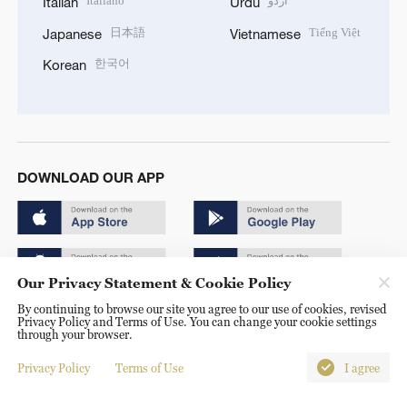
Italiano
اردو
Italian
Urdu
日本語
Tiếng Việt
Japanese
Vietnamese
한국어
Korean
DOWNLOAD OUR APP
Our Privacy Statement & Cookie Policy
By continuing to browse our site you agree to our use of cookies, revised
Copyright © 2024 CGTN.
Privacy Policy and Terms of Use. You can change your cookie settings
through your browser.
京ICP备20000184号
Privacy Policy
Terms of Use
I agree
京公网安备 11010502050052号
Disinformation report hotline: 010-85061466