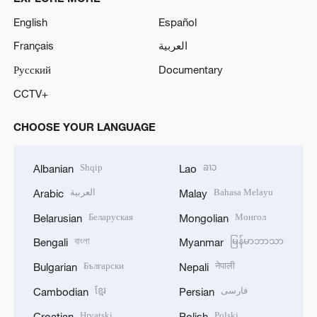
English
Español
Français
العربية
Русский
Documentary
CCTV+
CHOOSE YOUR LANGUAGE
Shqip
ລາວ
Albanian
Lao
العربية
Bahasa Melayu
Arabic
Malay
Беларуская
Монгол
Belarusian
Mongolian
বাংলা
မြန်မာဘာသာ
Bengali
Myanmar
Български
नेपाली
Bulgarian
Nepali
ខ្មែរ
فارسی
Cambodian
Persian
Hrvatski
Polski
Croatian
Polish