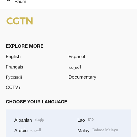
Raum
EXPLORE MORE
English
Español
Français
العربية
Русский
Documentary
CCTV+
CHOOSE YOUR LANGUAGE
Shqip
ລາວ
Albanian
Lao
العربية
Bahasa Melayu
Arabic
Malay