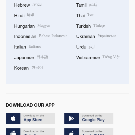
עברית
தமிழ்
Hebrew
Tamil
हिन्दी
ไทย
Hindi
Thai
Magyar
Türkçe
Hungarian
Turkish
Bahasa Indonesia
Українська
Indonesian
Ukrainian
Italiano
اردو
Italian
Urdu
日本語
Tiếng Việt
Japanese
Vietnamese
한국어
Korean
DOWNLOAD OUR APP