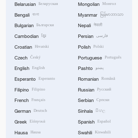
Беларуская
Монгол
Belarusian
Mongolian
বাংলা
မြန်မာဘာသာ
Bengali
Myanmar
Български
नेपाली
Bulgarian
Nepali
ខ្មែរ
فارسی
Cambodian
Persian
Hrvatski
Polski
Croatian
Polish
Český
Português
Czech
Portuguese
English
پښتو
English
Pashto
Esperanto
Română
Esperanto
Romanian
Filipino
Русский
Filipino
Russian
Français
Српски
French
Serbian
Deutsch
සිංහල
German
Sinhala
Ελληνικά
Español
Greek
Spanish
Hausa
Kiswahili
Hausa
Swahili