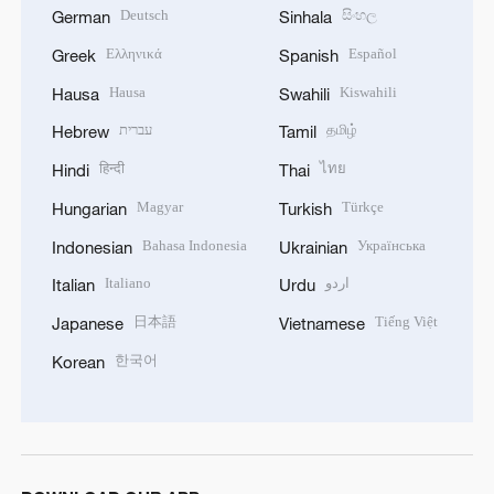
Deutsch
සිංහල
German
Sinhala
Ελληνικά
Español
Greek
Spanish
Hausa
Kiswahili
Hausa
Swahili
עברית
தமிழ்
Hebrew
Tamil
हिन्दी
ไทย
Hindi
Thai
Magyar
Türkçe
Hungarian
Turkish
Bahasa Indonesia
Українська
Indonesian
Ukrainian
Italiano
اردو
Italian
Urdu
日本語
Tiếng Việt
Japanese
Vietnamese
한국어
Korean