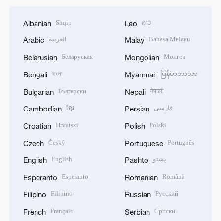
Shqip
ລາວ
Albanian
Lao
العربية
Bahasa Melayu
Arabic
Malay
Беларуская
Монгол
Belarusian
Mongolian
বাংলা
မြန်မာဘာသာ
Bengali
Myanmar
Български
नेपाली
Bulgarian
Nepali
ខ្មែរ
فارسی
Cambodian
Persian
Hrvatski
Polski
Croatian
Polish
Český
Português
Czech
Portuguese
English
پښتو
English
Pashto
Esperanto
Română
Esperanto
Romanian
Filipino
Русский
Filipino
Russian
Français
Српски
French
Serbian