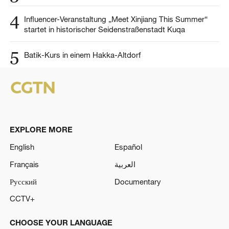
4
Influencer-Veranstaltung „Meet Xinjiang This Summer“
startet in historischer Seidenstraßenstadt Kuqa
5
Batik-Kurs in einem Hakka-Altdorf
EXPLORE MORE
English
Español
Français
العربية
Русский
Documentary
CCTV+
CHOOSE YOUR LANGUAGE