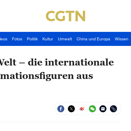
deos
Fotos
Politik
Kultur
Umwelt
China und Europa
Wissen
elt – die internationale
nimationsfiguren aus