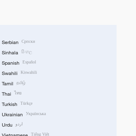
Serbian
Српски
Sinhala
සිංහල
Spanish
Español
Swahili
Kiswahili
Tamil
தமிழ்
Thai
ไทย
Turkish
Türkçe
Ukrainian
Українська
Urdu
اردو
Vietnamese
Tiếng Việt