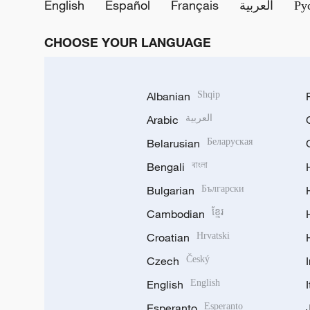
English
Español
Français
العربية
Ру
CHOOSE YOUR LANGUAGE
Albanian
Shqip
Arabic
العربية
Belarusian
Беларуская
Bengali
বাংলা
Bulgarian
Български
Cambodian
ខ្មែរ
Croatian
Hrvatski
Czech
Český
English
English
Esperanto
Esperanto