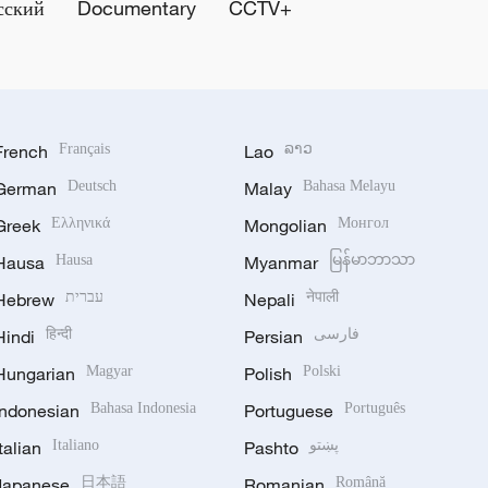
сский
Documentary
CCTV+
French
Français
Lao
ລາວ
German
Deutsch
Malay
Bahasa Melayu
Greek
Ελληνικά
Mongolian
Монгол
Hausa
Hausa
Myanmar
မြန်မာဘာသာ
Hebrew
עברית
Nepali
नेपाली
Hindi
हिन्दी
Persian
فارسی
Hungarian
Magyar
Polish
Polski
Indonesian
Bahasa Indonesia
Portuguese
Português
Italian
Italiano
Pashto
پښتو
Japanese
日本語
Romanian
Română