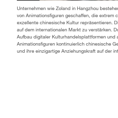
l
Unternehmen wie Zoland in Hangzhou bestehen s
von Animationsfiguren geschaffen, die extrem c
a
exzellente chinesische Kultur repräsentieren. 
auf dem internationalen Markt zu verstärken. 
y
Aufbau digitaler Kulturhandelsplattformen und
V
Animationsfiguren kontinuierlich chinesische G
und ihre einzigartige Anziehungskraft auf der in
i
d
e
o