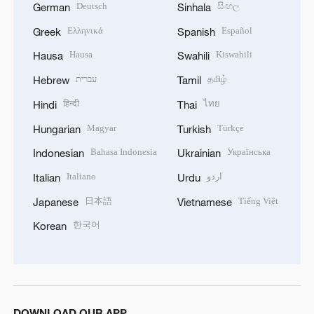
Deutsch
සිංහල
German
Sinhala
Ελληνικά
Español
Greek
Spanish
Hausa
Kiswahili
Hausa
Swahili
עברית
தமிழ்
Hebrew
Tamil
हिन्दी
ไทย
Hindi
Thai
Magyar
Türkçe
Hungarian
Turkish
Bahasa Indonesia
Українська
Indonesian
Ukrainian
Italiano
اردو
Italian
Urdu
日本語
Tiếng Việt
Japanese
Vietnamese
한국어
Korean
DOWNLOAD OUR APP