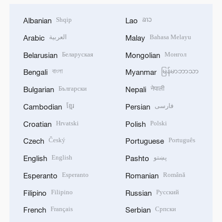
Shqip
ລາວ
Albanian
Lao
العربية
Bahasa Melayu
Arabic
Malay
Беларуская
Монгол
Belarusian
Mongolian
বাংলা
မြန်မာဘာသာ
Bengali
Myanmar
Български
नेपाली
Bulgarian
Nepali
ខ្មែរ
فارسی
Cambodian
Persian
Hrvatski
Polski
Croatian
Polish
Český
Português
Czech
Portuguese
English
پښتو
English
Pashto
Esperanto
Română
Esperanto
Romanian
Filipino
Русский
Filipino
Russian
Français
Српски
French
Serbian