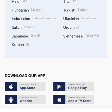
हिन्दी
ไทย
Hindi
Thai
Magyar
Türkçe
Hungarian
Turkish
Bahasa Indonesia
Українська
Indonesian
Ukrainian
Italiano
اردو
Italian
Urdu
日本語
Tiếng Việt
Japanese
Vietnamese
한국어
Korean
DOWNLOAD OUR APP