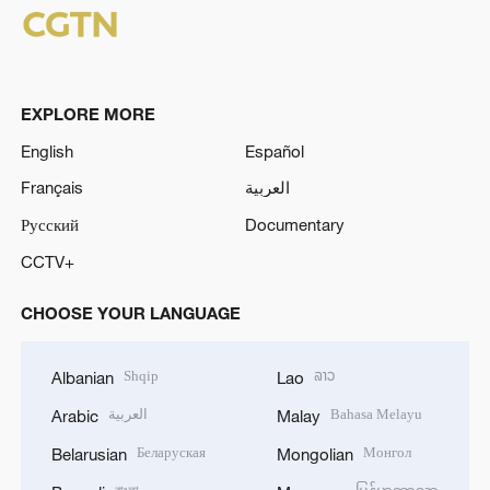
EXPLORE MORE
English
Español
Français
العربية
Русский
Documentary
CCTV+
CHOOSE YOUR LANGUAGE
Shqip
ລາວ
Albanian
Lao
العربية
Bahasa Melayu
Arabic
Malay
Беларуская
Монгол
Belarusian
Mongolian