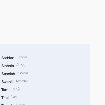
Serbian
Српски
Sinhala
සිංහල
Spanish
Español
Swahili
Kiswahili
Tamil
தமிழ்
Thai
ไทย
Türkçe