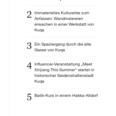
2
Immaterielles Kulturerbe zum
Anfassen: Wandmalereien
erwachen in einer Werkstatt von
Kuqa
3
Ein Spaziergang durch die alte
Gasse von Kuqa
4
Influencer-Veranstaltung „Meet
Xinjiang This Summer“ startet in
historischer Seidenstraßenstadt
Kuqa
5
Batik-Kurs in einem Hakka-Altdorf