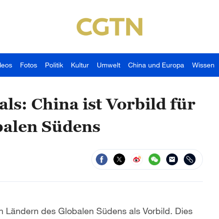
deos
Fotos
Politik
Kultur
Umwelt
China und Europa
Wissen
s: China ist Vorbild für
balen Südens
ren Ländern des Globalen Südens als Vorbild. Dies