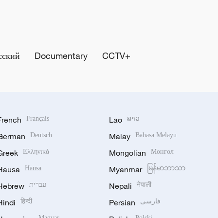
сский
Documentary
CCTV+
French
Français
Lao
ລາວ
German
Deutsch
Malay
Bahasa Melayu
Greek
Ελληνικά
Mongolian
Монгол
Hausa
Hausa
Myanmar
မြန်မာဘာသာ
Hebrew
עברית
Nepali
नेपाली
Hindi
हिन्दी
Persian
فارسی
Magyar
Polski