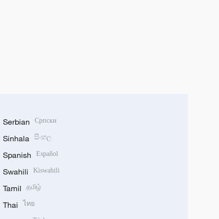
Serbian
Српски
Sinhala
සිංහල
Spanish
Español
Swahili
Kiswahili
Tamil
தமிழ்
Thai
ไทย