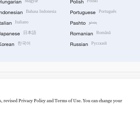
Hungarian
Magyar
Polish
Polski
Indonesian
Bahasa Indonesia
Portuguese
Português
Italian
Italiano
Pashto
پښتو
Japanese
日本語
Romanian
Română
Korean
한국어
Russian
Русский
es, revised Privacy Policy and Terms of Use. You can change your
备 11010502050052号
Disinformation report hotline: 010-8506146