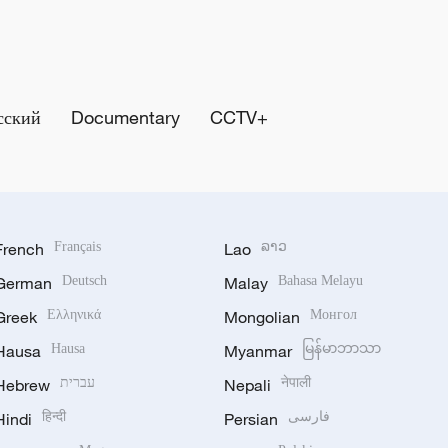
сский
Documentary
CCTV+
French
Français
Lao
ລາວ
German
Deutsch
Malay
Bahasa Melayu
Greek
Ελληνικά
Mongolian
Монгол
Hausa
Hausa
Myanmar
မြန်မာဘာသာ
Hebrew
עברית
Nepali
नेपाली
Hindi
हिन्दी
Persian
فارسی