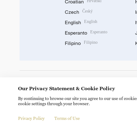
Croatian
Hrvatski
Czech
Český
English
English
Esperanto
Esperanto
Filipino
Filipino
DOWNLOAD OUR APP
Our Privacy Statement & Cookie Policy
By continuing to browse our site you agree to our use of cooki
cookie settings through your browser.
Privacy Policy
Terms of Use
Copyright © 2024 CGTN.
京ICP备20000184号
京公网安