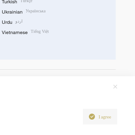
Turkish
Türkçe
Ukrainian
Українська
Urdu
اردو
Vietnamese
Tiếng Việt
I agree
6