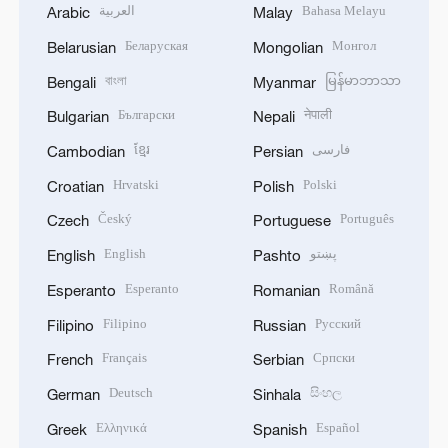
العربية
Bahasa Melayu
Arabic
Malay
Беларуская
Монгол
Belarusian
Mongolian
বাংলা
မြန်မာဘာသာ
Bengali
Myanmar
Български
नेपाली
Bulgarian
Nepali
ខ្មែរ
فارسی
Cambodian
Persian
Hrvatski
Polski
Croatian
Polish
Český
Português
Czech
Portuguese
English
پښتو
English
Pashto
Esperanto
Română
Esperanto
Romanian
Filipino
Русский
Filipino
Russian
Français
Српски
French
Serbian
Deutsch
සිංහල
German
Sinhala
Ελληνικά
Español
Greek
Spanish