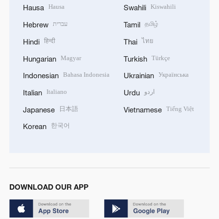
Hausa
Kiswahili
Hausa
Swahili
עברית
தமிழ்
Hebrew
Tamil
हिन्दी
ไทย
Hindi
Thai
Magyar
Türkçe
Hungarian
Turkish
Bahasa Indonesia
Українська
Indonesian
Ukrainian
Italiano
اردو
Italian
Urdu
日本語
Tiếng Việt
Japanese
Vietnamese
한국어
Korean
DOWNLOAD OUR APP