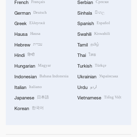
Français
Српски
French
Serbian
Deutsch
සිංහල
German
Sinhala
Ελληνικά
Español
Greek
Spanish
Hausa
Kiswahili
Hausa
Swahili
עברית
தமிழ்
Hebrew
Tamil
हिन्दी
ไทย
Hindi
Thai
Magyar
Türkçe
Hungarian
Turkish
Bahasa Indonesia
Українська
Indonesian
Ukrainian
Italiano
اردو
Italian
Urdu
日本語
Tiếng Việt
Japanese
Vietnamese
한국어
Korean