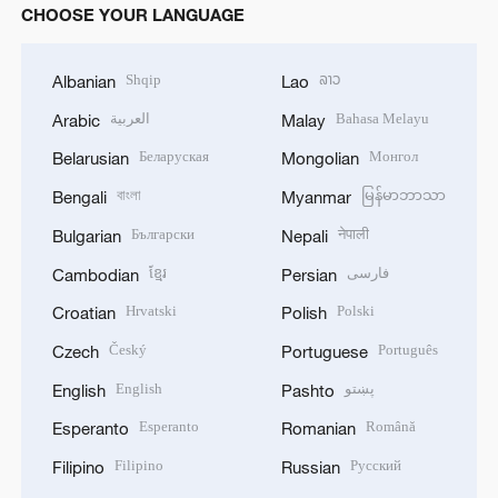
CHOOSE YOUR LANGUAGE
Shqip
ລາວ
Albanian
Lao
العربية
Bahasa Melayu
Arabic
Malay
Беларуская
Монгол
Belarusian
Mongolian
বাংলা
မြန်မာဘာသာ
Bengali
Myanmar
Български
नेपाली
Bulgarian
Nepali
ខ្មែរ
فارسی
Cambodian
Persian
Hrvatski
Polski
Croatian
Polish
Český
Português
Czech
Portuguese
English
پښتو
English
Pashto
Esperanto
Română
Esperanto
Romanian
Filipino
Русский
Filipino
Russian