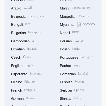
العربية
Bahasa Melayu
Arabic
Malay
Беларуская
Монгол
Belarusian
Mongolian
বাংলা
မြန်မာဘာသာ
Bengali
Myanmar
Български
नेपाली
Bulgarian
Nepali
ខ្មែរ
فارسی
Cambodian
Persian
Hrvatski
Polski
Croatian
Polish
Český
Português
Czech
Portuguese
English
پښتو
English
Pashto
Esperanto
Română
Esperanto
Romanian
Filipino
Русский
Filipino
Russian
Français
Српски
French
Serbian
Deutsch
සිංහල
German
Sinhala