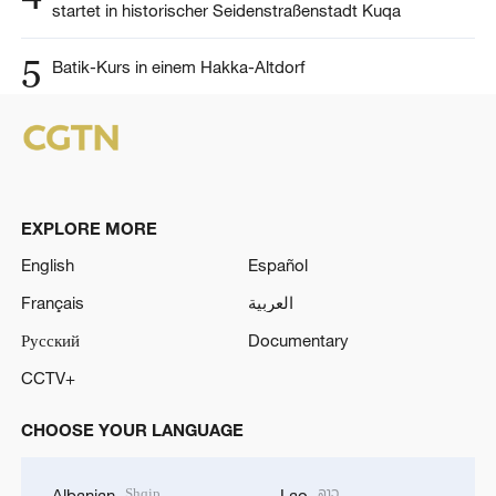
startet in historischer Seidenstraßenstadt Kuqa
5
Batik-Kurs in einem Hakka-Altdorf
EXPLORE MORE
English
Español
Français
العربية
Русский
Documentary
CCTV+
CHOOSE YOUR LANGUAGE
Shqip
ລາວ
Albanian
Lao