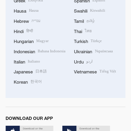
Ελληνικά
Español
Greek
Spanish
Hausa
Kiswahili
Hausa
Swahili
עברית
தமிழ்
Hebrew
Tamil
हिन्दी
ไทย
Hindi
Thai
Magyar
Türkçe
Hungarian
Turkish
Bahasa Indonesia
Українська
Indonesian
Ukrainian
Italiano
اردو
Italian
Urdu
日本語
Tiếng Việt
Japanese
Vietnamese
한국어
Korean
DOWNLOAD OUR APP