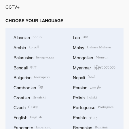
CCTV+
CHOOSE YOUR LANGUAGE
Shqip
ລາວ
Albanian
Lao
العربية
Bahasa Melayu
Arabic
Malay
Беларуская
Монгол
Belarusian
Mongolian
বাংলা
မြန်မာဘာသာ
Bengali
Myanmar
Български
नेपाली
Bulgarian
Nepali
ខ្មែរ
فارسی
Cambodian
Persian
Hrvatski
Polski
Croatian
Polish
Český
Português
Czech
Portuguese
English
پښتو
English
Pashto
Esperanto
Română
Esperanto
Romanian