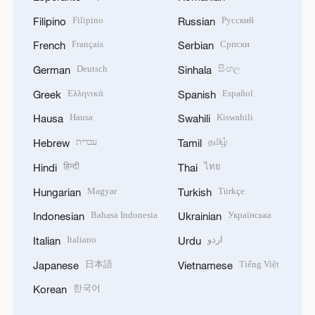
Filipino
Русский
Filipino
Russian
Français
Српски
French
Serbian
Deutsch
සිංහල
German
Sinhala
Ελληνικά
Español
Greek
Spanish
Hausa
Kiswahili
Hausa
Swahili
עברית
தமிழ்
Hebrew
Tamil
हिन्दी
ไทย
Hindi
Thai
Magyar
Türkçe
Hungarian
Turkish
Bahasa Indonesia
Українська
Indonesian
Ukrainian
Italiano
اردو
Italian
Urdu
日本語
Tiếng Việt
Japanese
Vietnamese
한국어
Korean