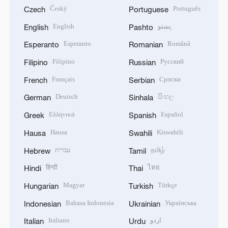
Český
Português
Czech
Portuguese
English
پښتو
English
Pashto
Esperanto
Română
Esperanto
Romanian
Filipino
Русский
Filipino
Russian
Français
Српски
French
Serbian
Deutsch
සිංහල
German
Sinhala
Ελληνικά
Español
Greek
Spanish
Hausa
Kiswahili
Hausa
Swahili
עברית
தமிழ்
Hebrew
Tamil
हिन्दी
ไทย
Hindi
Thai
Magyar
Türkçe
Hungarian
Turkish
Bahasa Indonesia
Українська
Indonesian
Ukrainian
Italiano
اردو
Italian
Urdu