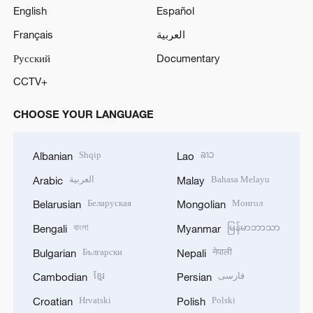
English
Español
Français
العربية
Русский
Documentary
CCTV+
CHOOSE YOUR LANGUAGE
Shqip
ລາວ
Albanian
Lao
العربية
Bahasa Melayu
Arabic
Malay
Беларуская
Монгол
Belarusian
Mongolian
বাংলা
မြန်မာဘာသာ
Bengali
Myanmar
Български
नेपाली
Bulgarian
Nepali
ខ្មែរ
فارسی
Cambodian
Persian
Hrvatski
Polski
Croatian
Polish