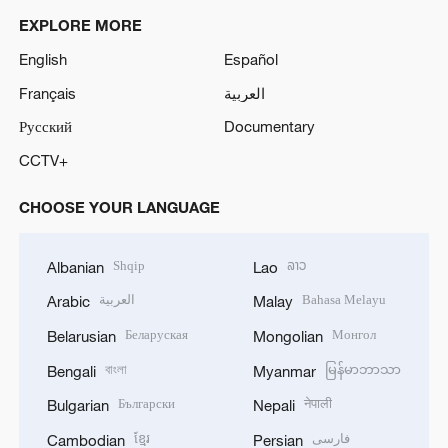
EXPLORE MORE
English
Español
Français
العربية
Русский
Documentary
CCTV+
CHOOSE YOUR LANGUAGE
Shqip
ລາວ
Albanian
Lao
العربية
Bahasa Melayu
Arabic
Malay
Беларуская
Монгол
Belarusian
Mongolian
বাংলা
မြန်မာဘာသာ
Bengali
Myanmar
Български
नेपाली
Bulgarian
Nepali
ខ្មែរ
فارسی
Cambodian
Persian