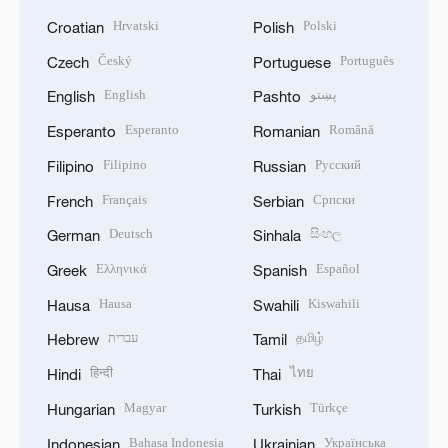
Hrvatski
Polski
Croatian
Polish
Český
Português
Czech
Portuguese
English
پښتو
English
Pashto
Esperanto
Română
Esperanto
Romanian
Filipino
Русский
Filipino
Russian
Français
Српски
French
Serbian
Deutsch
සිංහල
German
Sinhala
Ελληνικά
Español
Greek
Spanish
Hausa
Kiswahili
Hausa
Swahili
עברית
தமிழ்
Hebrew
Tamil
हिन्दी
ไทย
Hindi
Thai
Magyar
Türkçe
Hungarian
Turkish
Bahasa Indonesia
Українська
Indonesian
Ukrainian