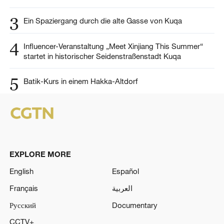
3
Ein Spaziergang durch die alte Gasse von Kuqa
4
Influencer-Veranstaltung „Meet Xinjiang This Summer“
startet in historischer Seidenstraßenstadt Kuqa
5
Batik-Kurs in einem Hakka-Altdorf
EXPLORE MORE
English
Español
Français
العربية
Русский
Documentary
CCTV+