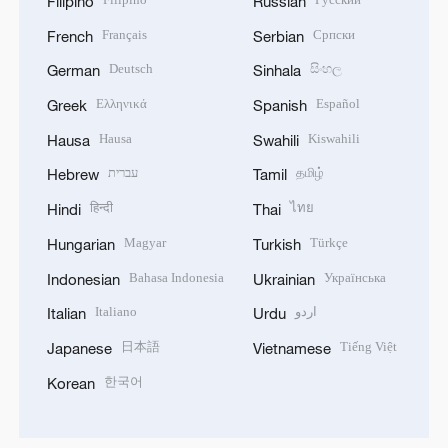
Filipino
Russian
Français
Српски
French
Serbian
Deutsch
සිංහල
German
Sinhala
Ελληνικά
Español
Greek
Spanish
Hausa
Kiswahili
Hausa
Swahili
עברית
தமிழ்
Hebrew
Tamil
हिन्दी
ไทย
Hindi
Thai
Magyar
Türkçe
Hungarian
Turkish
Bahasa Indonesia
Українська
Indonesian
Ukrainian
Italiano
اردو
Italian
Urdu
日本語
Tiếng Việt
Japanese
Vietnamese
한국어
Korean