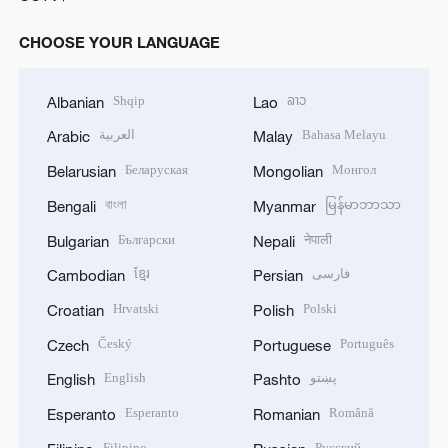
CHOOSE YOUR LANGUAGE
Shqip
ລາວ
Albanian
Lao
العربية
Bahasa Melayu
Arabic
Malay
Беларуская
Монгол
Belarusian
Mongolian
বাংলা
မြန်မာဘာသာ
Bengali
Myanmar
Български
नेपाली
Bulgarian
Nepali
ខ្មែរ
فارسی
Cambodian
Persian
Hrvatski
Polski
Croatian
Polish
Český
Português
Czech
Portuguese
English
پښتو
English
Pashto
Esperanto
Română
Esperanto
Romanian
Filipino
Русский