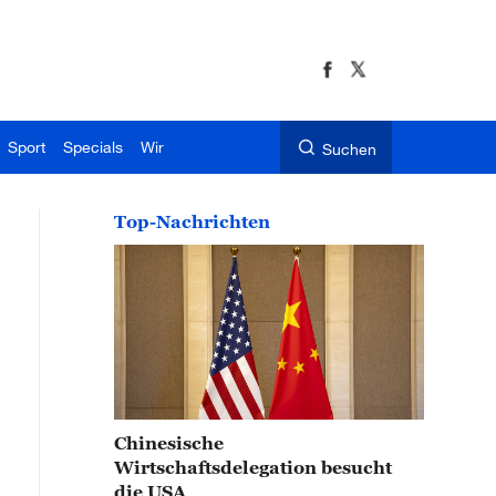
Sport
Specials
Wir
Suchen
Top-Nachrichten
Chinesische
Wirtschaftsdelegation besucht
die USA