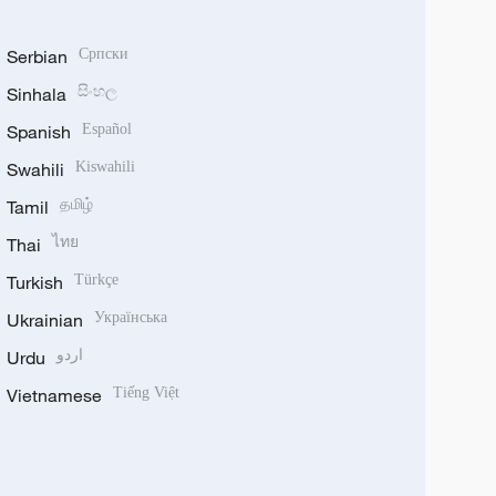
Serbian
Српски
Sinhala
සිංහල
Spanish
Español
Swahili
Kiswahili
Tamil
தமிழ்
Thai
ไทย
Turkish
Türkçe
Ukrainian
Українська
Urdu
اردو
Vietnamese
Tiếng Việt