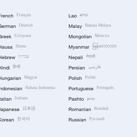
French
Français
Lao
ລາວ
German
Deutsch
Malay
Bahasa Melayu
Greek
Ελληνικά
Mongolian
Монгол
Hausa
Hausa
Myanmar
မြန်မာဘာသာ
Hebrew
עברית
Nepali
नेपाली
Hindi
हिन्दी
Persian
فارسی
Hungarian
Magyar
Polish
Polski
Indonesian
Bahasa Indonesia
Portuguese
Português
Italian
Italiano
Pashto
پښتو
Japanese
日本語
Romanian
Română
Korean
한국어
Russian
Русский