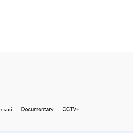
сский
Documentary
CCTV+