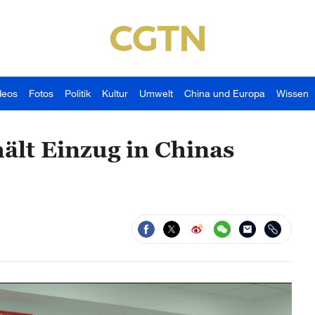
deos
Fotos
Politik
Kultur
Umwelt
China und Europa
Wissen
hält Einzug in Chinas