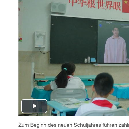
P
l
Zum Beginn des neuen Schuljahres führen zahlr