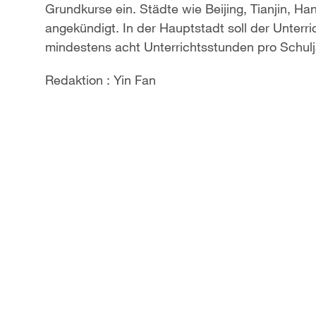
Grundkurse ein. Städte wie Beijing, Tianjin,
a
angekündigt. In der Hauptstadt soll der Unterr
mindestens acht Unterrichtsstunden pro Schulj
y
Redaktion : Yin Fan
V
i
d
e
o