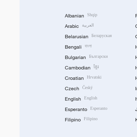
Albanian
Shqip
Arabic
العربية
Belarusian
Беларуская
Bengali
বাংলা
Bulgarian
Български
Cambodian
ខ្មែរ
Croatian
Hrvatski
Czech
Český
English
English
Esperanto
Esperanto
Filipino
Filipino