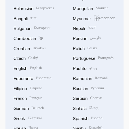
Беларуская
Монгол
Belarusian
Mongolian
বাংলা
မြန်မာဘာသာ
Bengali
Myanmar
Български
नेपाली
Bulgarian
Nepali
ខ្មែរ
فارسی
Cambodian
Persian
Hrvatski
Polski
Croatian
Polish
Český
Português
Czech
Portuguese
English
پښتو
English
Pashto
Esperanto
Română
Esperanto
Romanian
Filipino
Русский
Filipino
Russian
Français
Српски
French
Serbian
Deutsch
සිංහල
German
Sinhala
Ελληνικά
Español
Greek
Spanish
Hausa
Kiswahili
Hausa
Swahili