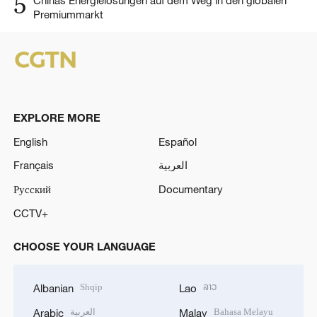
5
Chinas Energielösungen auf dem Weg in den globalen
Premiummarkt
EXPLORE MORE
English
Español
Français
العربية
Русский
Documentary
CCTV+
CHOOSE YOUR LANGUAGE
Shqip
ລາວ
Albanian
Lao
العربية
Bahasa Melayu
Arabic
Malay