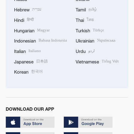
עברית
தமிழ்
Hebrew
Tamil
हिन्दी
ไทย
Hindi
Thai
Magyar
Türkçe
Hungarian
Turkish
Bahasa Indonesia
Українська
Indonesian
Ukrainian
Italiano
اردو
Italian
Urdu
日本語
Tiếng Việt
Japanese
Vietnamese
한국어
Korean
DOWNLOAD OUR APP