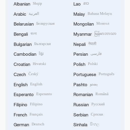
Shqip
ລາວ
Albanian
Lao
العربية
Bahasa Melayu
Arabic
Malay
Беларуская
Монгол
Belarusian
Mongolian
বাংলা
မြန်မာဘာသာ
Bengali
Myanmar
Български
नेपाली
Bulgarian
Nepali
ខ្មែរ
فارسی
Cambodian
Persian
Hrvatski
Polski
Croatian
Polish
Český
Português
Czech
Portuguese
English
پښتو
English
Pashto
Esperanto
Română
Esperanto
Romanian
Filipino
Русский
Filipino
Russian
Français
Српски
French
Serbian
Deutsch
සිංහල
German
Sinhala