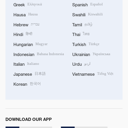
Ελληνικά
Español
Greek
Spanish
Hausa
Kiswahili
Hausa
Swahili
עברית
தமிழ்
Hebrew
Tamil
हिन्दी
ไทย
Hindi
Thai
Magyar
Türkçe
Hungarian
Turkish
Bahasa Indonesia
Українська
Indonesian
Ukrainian
Italiano
اردو
Italian
Urdu
日本語
Tiếng Việt
Japanese
Vietnamese
한국어
Korean
DOWNLOAD OUR APP