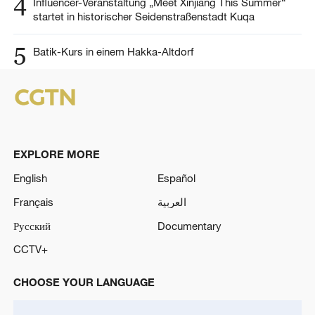
4
Influencer-Veranstaltung „Meet Xinjiang This Summer“
startet in historischer Seidenstraßenstadt Kuqa
5
Batik-Kurs in einem Hakka-Altdorf
EXPLORE MORE
English
Español
Français
العربية
Русский
Documentary
CCTV+
CHOOSE YOUR LANGUAGE