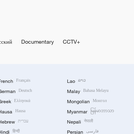
сский
Documentary
CCTV+
French
Français
Lao
ລາວ
German
Deutsch
Malay
Bahasa Melayu
Greek
Ελληνικά
Mongolian
Монгол
Hausa
Hausa
Myanmar
မြန်မာဘာသာ
Hebrew
עברית
Nepali
नेपाली
Hindi
हिन्दी
Persian
فارسی