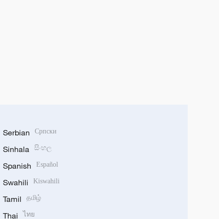
Serbian
Српски
Sinhala
සිංහල
Spanish
Español
Swahili
Kiswahili
Tamil
தமிழ்
Thai
ไทย