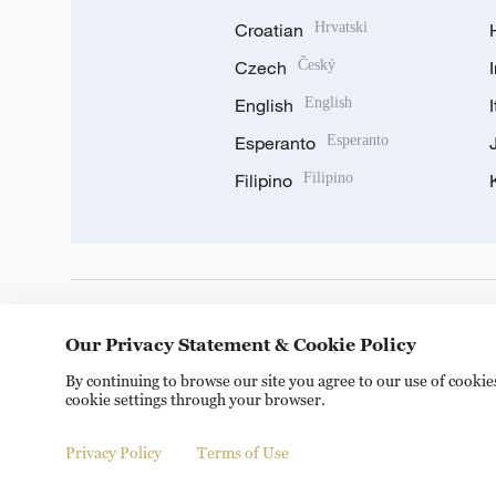
Croatian
Hrvatski
Czech
Český
English
English
Esperanto
Esperanto
Filipino
Filipino
DOWNLOAD OUR APP
Our Privacy Statement & Cookie Policy
By continuing to browse our site you agree to our use of cooki
cookie settings through your browser.
Privacy Policy
Terms of Use
Copyright © 2024 CGTN.
京ICP备20000184号
京公网安