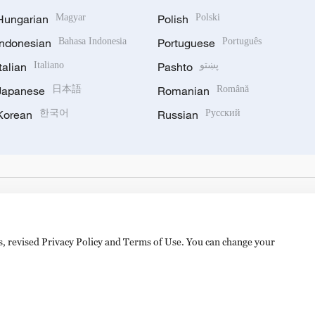
Hungarian
Magyar
Polish
Polski
Indonesian
Bahasa Indonesia
Portuguese
Português
Italian
Italiano
Pashto
پښتو
Japanese
日本語
Romanian
Română
Korean
한국어
Russian
Русский
es, revised Privacy Policy and Terms of Use. You can change your
备 11010502050052号
Disinformation report hotline: 010-8506146