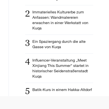
2
Immaterielles Kulturerbe zum
Anfassen: Wandmalereien
erwachen in einer Werkstatt von
Kuqa
3
Ein Spaziergang durch die alte
Gasse von Kuqa
4
Influencer-Veranstaltung „Meet
Xinjiang This Summer“ startet in
historischer Seidenstraßenstadt
Kuqa
5
Batik-Kurs in einem Hakka-Altdorf