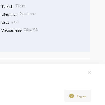
Turkish
Türkçe
Ukrainian
Українська
Urdu
اردو
Vietnamese
Tiếng Việt
I agree
6