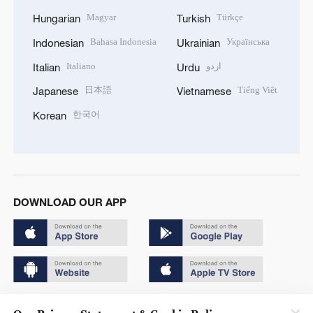
Magyar
Türkçe
Hungarian
Turkish
Bahasa Indonesia
Українська
Indonesian
Ukrainian
Italiano
اردو
Italian
Urdu
日本語
Tiếng Việt
Japanese
Vietnamese
한국어
Korean
DOWNLOAD OUR APP
Copyright © 2024 CGTN.