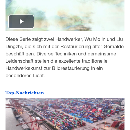
P
Diese Serie zeigt zwei Handwerker, Wu Molin und Liu
l
Dingzhi, die sich mit der Restaurierung alter Gemälde
a
beschäftigen. Diverse Techniken und gemeinsame
Leidenschaft stellen die exzellente traditionelle
y
Handwerkskunst zur Bildrestaurierung in ein
besonderes Licht.
V
i
Top-Nachrichten
d
e