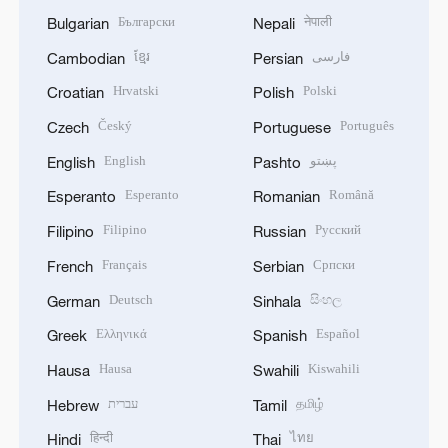
Български
नेपाली
Bulgarian
Nepali
ខ្មែរ
فارسی
Cambodian
Persian
Hrvatski
Polski
Croatian
Polish
Český
Português
Czech
Portuguese
English
پښتو
English
Pashto
Esperanto
Română
Esperanto
Romanian
Filipino
Русский
Filipino
Russian
Français
Српски
French
Serbian
Deutsch
සිංහල
German
Sinhala
Ελληνικά
Español
Greek
Spanish
Hausa
Kiswahili
Hausa
Swahili
עברית
தமிழ்
Hebrew
Tamil
हिन्दी
ไทย
Hindi
Thai