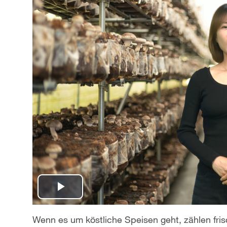
P
l
Wenn es um köstliche Speisen geht, zählen fri