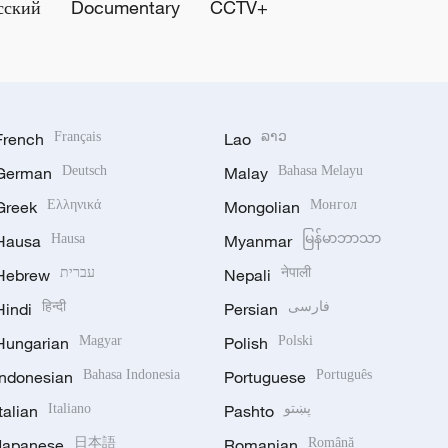
сский
Documentary
CCTV+
French
Français
Lao
ລາວ
German
Deutsch
Malay
Bahasa Melayu
Greek
Ελληνικά
Mongolian
Монгол
Hausa
Hausa
Myanmar
မြန်မာဘာသာ
Hebrew
עברית
Nepali
नेपाली
Hindi
हिन्दी
Persian
فارسی
Hungarian
Magyar
Polish
Polski
Indonesian
Bahasa Indonesia
Portuguese
Português
Italian
Italiano
Pashto
پښتو
Japanese
日本語
Romanian
Română