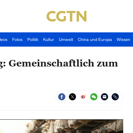
deos
Fotos
Politik
Kultur
Umwelt
China und Europa
Wissen
ng: Gemeinschaftlich zum