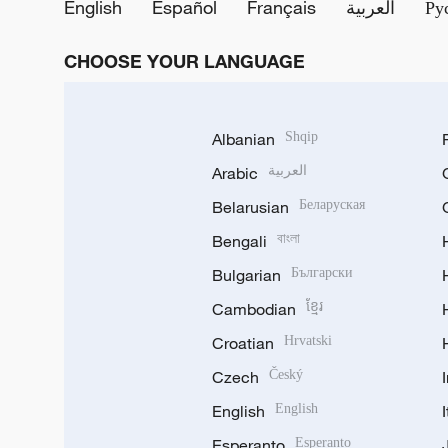
English
Español
Français
العربية
Ру
CHOOSE YOUR LANGUAGE
Albanian
Shqip
Arabic
العربية
Belarusian
Беларуская
Bengali
বাংলা
Bulgarian
Български
Cambodian
ខ្មែរ
Croatian
Hrvatski
Czech
Český
English
English
Esperanto
Esperanto