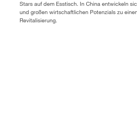
Stars auf dem Esstisch. In China entwickeln sic
a
und großen wirtschaftlichen Potenzials zu eine
Revitalisierung.
y
V
i
d
e
o