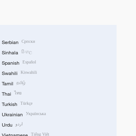
Serbian
Српски
Sinhala
සිංහල
Spanish
Español
Swahili
Kiswahili
Tamil
தமிழ்
Thai
ไทย
Turkish
Türkçe
Ukrainian
Українська
Urdu
اردو
Vietnamese
Tiếng Việt