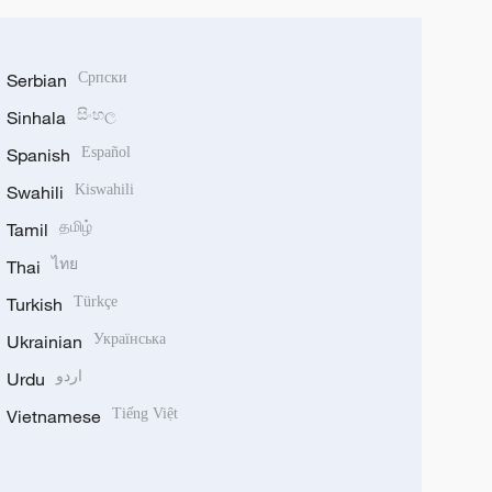
Serbian
Српски
Sinhala
සිංහල
Spanish
Español
Swahili
Kiswahili
Tamil
தமிழ்
Thai
ไทย
Turkish
Türkçe
Ukrainian
Українська
Urdu
اردو
Vietnamese
Tiếng Việt