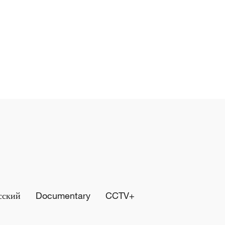
сский
Documentary
CCTV+