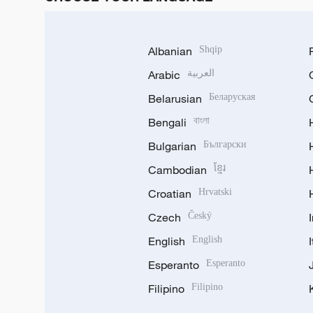
Albanian
Shqip
Arabic
العربية
Belarusian
Беларуская
Bengali
বাংলা
Bulgarian
Български
Cambodian
ខ្មែរ
Croatian
Hrvatski
Czech
Český
English
English
Esperanto
Esperanto
Filipino
Filipino