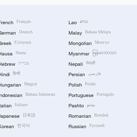
French
Français
Lao
ລາວ
German
Deutsch
Malay
Bahasa Melayu
Greek
Ελληνικά
Mongolian
Монгол
Hausa
Hausa
Myanmar
မြန်မာဘာသာ
Hebrew
עברית
Nepali
नेपाली
Hindi
हिन्दी
Persian
فارسی
Hungarian
Magyar
Polish
Polski
Indonesian
Bahasa Indonesia
Portuguese
Português
Italian
Italiano
Pashto
پښتو
Japanese
日本語
Romanian
Română
Korean
한국어
Russian
Русский