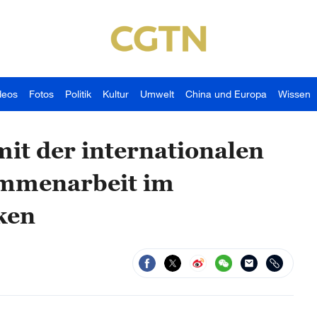
deos
Fotos
Politik
Kultur
Umwelt
China und Europa
Wissen
it der internationalen
ammenarbeit im
ken