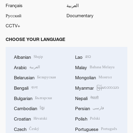
Français
العربية
Русский
Documentary
CCTV+
CHOOSE YOUR LANGUAGE
Shqip
ລາວ
Albanian
Lao
العربية
Bahasa Melayu
Arabic
Malay
Беларуская
Монгол
Belarusian
Mongolian
বাংলা
မြန်မာဘာသာ
Bengali
Myanmar
Български
नेपाली
Bulgarian
Nepali
ខ្មែរ
فارسی
Cambodian
Persian
Hrvatski
Polski
Croatian
Polish
Český
Português
Czech
Portuguese