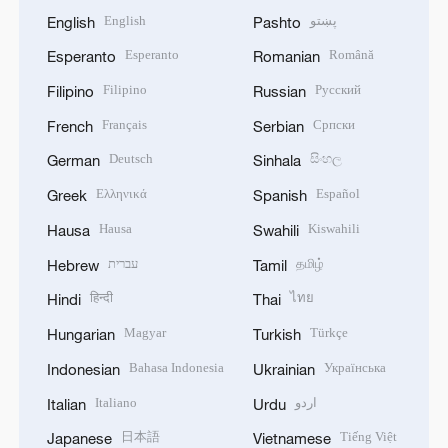
English
پښتو
English
Pashto
Esperanto
Română
Esperanto
Romanian
Filipino
Русский
Filipino
Russian
Français
Српски
French
Serbian
Deutsch
සිංහල
German
Sinhala
Ελληνικά
Español
Greek
Spanish
Hausa
Kiswahili
Hausa
Swahili
עברית
தமிழ்
Hebrew
Tamil
हिन्दी
ไทย
Hindi
Thai
Magyar
Türkçe
Hungarian
Turkish
Bahasa Indonesia
Українська
Indonesian
Ukrainian
Italiano
اردو
Italian
Urdu
日本語
Tiếng Việt
Japanese
Vietnamese