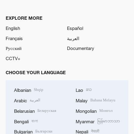
EXPLORE MORE
English
Español
Français
العربية
Русский
Documentary
CCTV+
CHOOSE YOUR LANGUAGE
Shqip
ລາວ
Albanian
Lao
العربية
Bahasa Melayu
Arabic
Malay
Беларуская
Монгол
Belarusian
Mongolian
বাংলা
မြန်မာဘာသာ
Bengali
Myanmar
Български
नेपाली
Bulgarian
Nepali