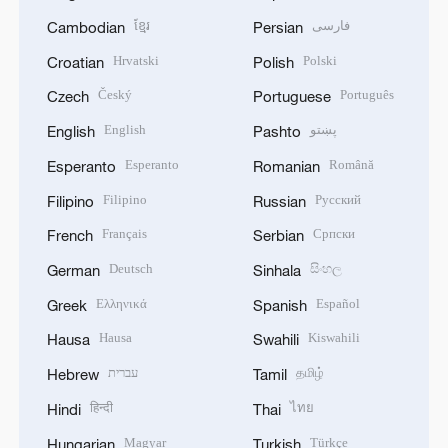
ខ្មែរ
فارسی
Cambodian
Persian
Hrvatski
Polski
Croatian
Polish
Český
Português
Czech
Portuguese
English
پښتو
English
Pashto
Esperanto
Română
Esperanto
Romanian
Filipino
Русский
Filipino
Russian
Français
Српски
French
Serbian
Deutsch
සිංහල
German
Sinhala
Ελληνικά
Español
Greek
Spanish
Hausa
Kiswahili
Hausa
Swahili
עברית
தமிழ்
Hebrew
Tamil
हिन्दी
ไทย
Hindi
Thai
Magyar
Türkçe
Hungarian
Turkish