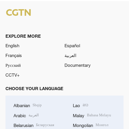
EXPLORE MORE
English
Español
Français
العربية
Русский
Documentary
CCTV+
CHOOSE YOUR LANGUAGE
Shqip
ລາວ
Albanian
Lao
العربية
Bahasa Melayu
Arabic
Malay
Беларуская
Монгол
Belarusian
Mongolian