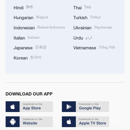
हिन्दी
ไทย
Hindi
Thai
Magyar
Türkçe
Hungarian
Turkish
Bahasa Indonesia
Українська
Indonesian
Ukrainian
Italiano
اردو
Italian
Urdu
日本語
Tiếng Việt
Japanese
Vietnamese
한국어
Korean
DOWNLOAD OUR APP