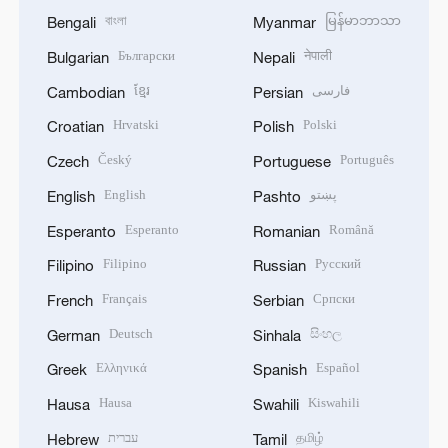
বাংলা
မြန်မာဘာသာ
Bengali
Myanmar
Български
नेपाली
Bulgarian
Nepali
ខ្មែរ
فارسی
Cambodian
Persian
Hrvatski
Polski
Croatian
Polish
Český
Português
Czech
Portuguese
English
پښتو
English
Pashto
Esperanto
Română
Esperanto
Romanian
Filipino
Русский
Filipino
Russian
Français
Српски
French
Serbian
Deutsch
සිංහල
German
Sinhala
Ελληνικά
Español
Greek
Spanish
Hausa
Kiswahili
Hausa
Swahili
עברית
தமிழ்
Hebrew
Tamil