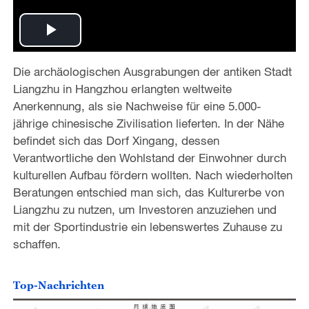
P
Die archäologischen Ausgrabungen der antiken Stadt
l
Liangzhu in Hangzhou erlangten weltweite
a
Anerkennung, als sie Nachweise für eine 5.000-
jährige chinesische Zivilisation lieferten. In der Nähe
y
befindet sich das Dorf Xingang, dessen
Verantwortliche den Wohlstand der Einwohner durch
V
kulturellen Aufbau fördern wollten. Nach wiederholten
Beratungen entschied man sich, das Kulturerbe von
i
Liangzhu zu nutzen, um Investoren anzuziehen und
mit der Sportindustrie ein lebenswertes Zuhause zu
d
schaffen.
e
Top-Nachrichten
o