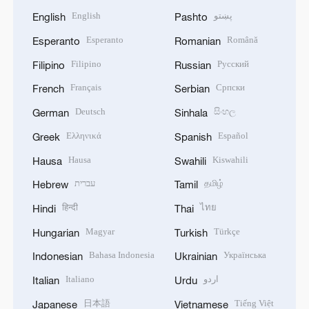
English
پښتو
English
Pashto
Esperanto
Română
Esperanto
Romanian
Filipino
Русский
Filipino
Russian
Français
Српски
French
Serbian
Deutsch
සිංහල
German
Sinhala
Ελληνικά
Español
Greek
Spanish
Hausa
Kiswahili
Hausa
Swahili
עברית
தமிழ்
Hebrew
Tamil
हिन्दी
ไทย
Hindi
Thai
Magyar
Türkçe
Hungarian
Turkish
Bahasa Indonesia
Українська
Indonesian
Ukrainian
Italiano
اردو
Italian
Urdu
日本語
Tiếng Việt
Japanese
Vietnamese