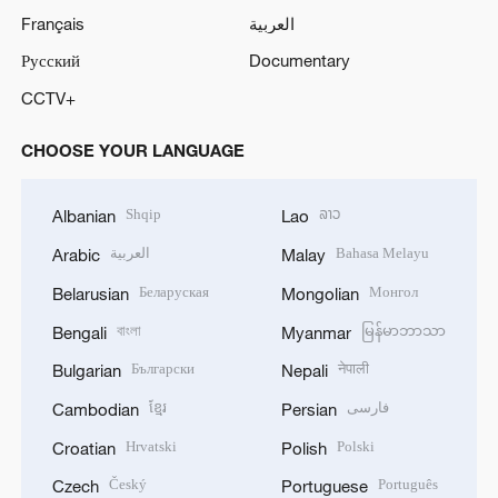
Français
العربية
Русский
Documentary
CCTV+
CHOOSE YOUR LANGUAGE
Shqip
ລາວ
Albanian
Lao
العربية
Bahasa Melayu
Arabic
Malay
Беларуская
Монгол
Belarusian
Mongolian
বাংলা
မြန်မာဘာသာ
Bengali
Myanmar
Български
नेपाली
Bulgarian
Nepali
ខ្មែរ
فارسی
Cambodian
Persian
Hrvatski
Polski
Croatian
Polish
Český
Português
Czech
Portuguese