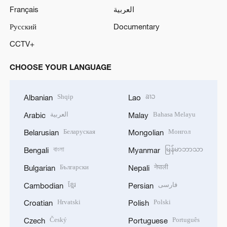
Français
العربية
Русский
Documentary
CCTV+
CHOOSE YOUR LANGUAGE
Shqip
ລາວ
Albanian
Lao
العربية
Bahasa Melayu
Arabic
Malay
Беларуская
Монгол
Belarusian
Mongolian
বাংলা
မြန်မာဘာသာ
Bengali
Myanmar
Български
नेपाली
Bulgarian
Nepali
ខ្មែរ
فارسی
Cambodian
Persian
Hrvatski
Polski
Croatian
Polish
Český
Português
Czech
Portuguese