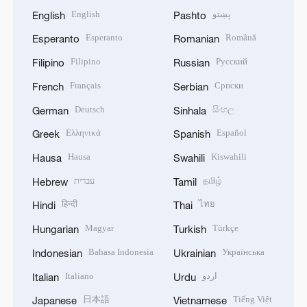
English
پښتو
English
Pashto
Esperanto
Română
Esperanto
Romanian
Filipino
Русский
Filipino
Russian
Français
Српски
French
Serbian
Deutsch
සිංහල
German
Sinhala
Ελληνικά
Español
Greek
Spanish
Hausa
Kiswahili
Hausa
Swahili
עברית
தமிழ்
Hebrew
Tamil
हिन्दी
ไทย
Hindi
Thai
Magyar
Türkçe
Hungarian
Turkish
Bahasa Indonesia
Українська
Indonesian
Ukrainian
Italiano
اردو
Italian
Urdu
日本語
Tiếng Việt
Japanese
Vietnamese