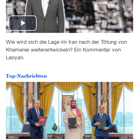
P
Wie wird sich die Lage im Iran nach der Tötung von
l
Khamenei weiterentwickeln? Ein Kommentar von
a
Laoyan.
y
Top-Nachrichten
V
i
d
e