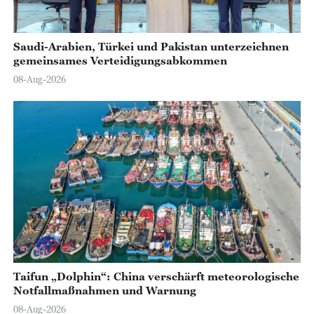
o
Saudi-Arabien, Türkei und Pakistan unterzeichnen
gemeinsames Verteidigungsabkommen
08-Aug-2026
Taifun „Dolphin“: China verschärft meteorologische
Notfallmaßnahmen und Warnung
08-Aug-2026