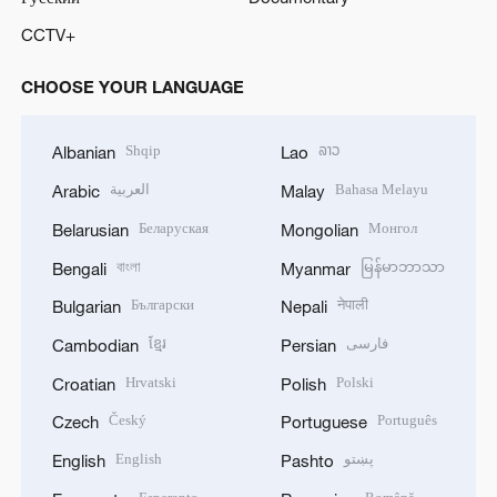
CCTV+
CHOOSE YOUR LANGUAGE
Shqip
ລາວ
Albanian
Lao
العربية
Bahasa Melayu
Arabic
Malay
Беларуская
Монгол
Belarusian
Mongolian
বাংলা
မြန်မာဘာသာ
Bengali
Myanmar
Български
नेपाली
Bulgarian
Nepali
ខ្មែរ
فارسی
Cambodian
Persian
Hrvatski
Polski
Croatian
Polish
Český
Português
Czech
Portuguese
English
پښتو
English
Pashto