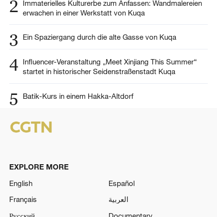
2
Immaterielles Kulturerbe zum Anfassen: Wandmalereien
erwachen in einer Werkstatt von Kuqa
3
Ein Spaziergang durch die alte Gasse von Kuqa
4
Influencer-Veranstaltung „Meet Xinjiang This Summer“
startet in historischer Seidenstraßenstadt Kuqa
5
Batik-Kurs in einem Hakka-Altdorf
EXPLORE MORE
English
Español
Français
العربية
Русский
Documentary