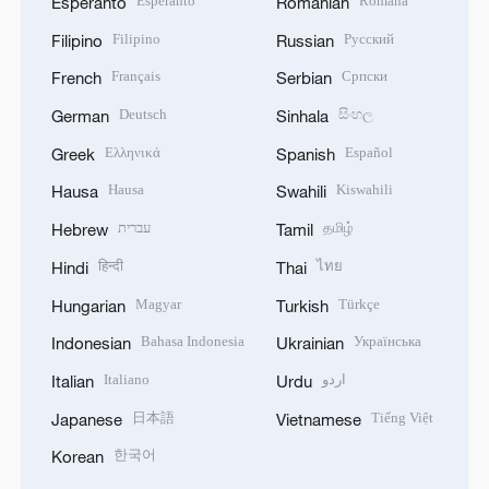
Esperanto
Română
Esperanto
Romanian
Filipino
Русский
Filipino
Russian
Français
Српски
French
Serbian
Deutsch
සිංහල
German
Sinhala
Ελληνικά
Español
Greek
Spanish
Hausa
Kiswahili
Hausa
Swahili
עברית
தமிழ்
Hebrew
Tamil
हिन्दी
ไทย
Hindi
Thai
Magyar
Türkçe
Hungarian
Turkish
Bahasa Indonesia
Українська
Indonesian
Ukrainian
Italiano
اردو
Italian
Urdu
日本語
Tiếng Việt
Japanese
Vietnamese
한국어
Korean