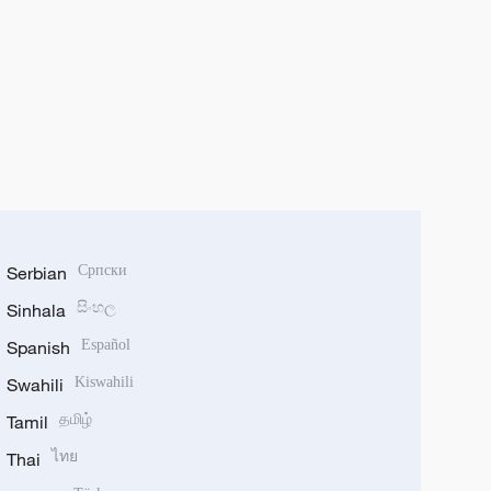
Serbian
Српски
Sinhala
සිංහල
Spanish
Español
Swahili
Kiswahili
Tamil
தமிழ்
Thai
ไทย