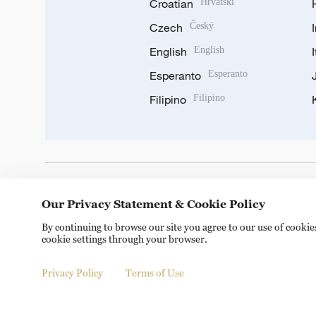
Croatian
Hrvatski
Czech
Český
English
English
Esperanto
Esperanto
Filipino
Filipino
DOWNLOAD OUR APP
Our Privacy Statement & Cookie Policy
By continuing to browse our site you agree to our use of cooki
cookie settings through your browser.
Privacy Policy
Terms of Use
Copyright © 2024 CGTN.
京ICP备20000184号
京公网安