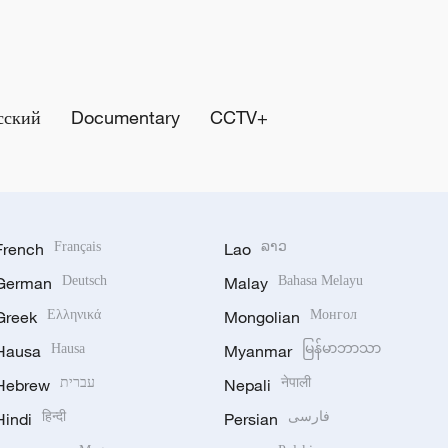
сский
Documentary
CCTV+
French
Français
Lao
ລາວ
German
Deutsch
Malay
Bahasa Melayu
Greek
Ελληνικά
Mongolian
Монгол
Hausa
Hausa
Myanmar
မြန်မာဘာသာ
Hebrew
עברית
Nepali
नेपाली
Hindi
हिन्दी
Persian
فارسی