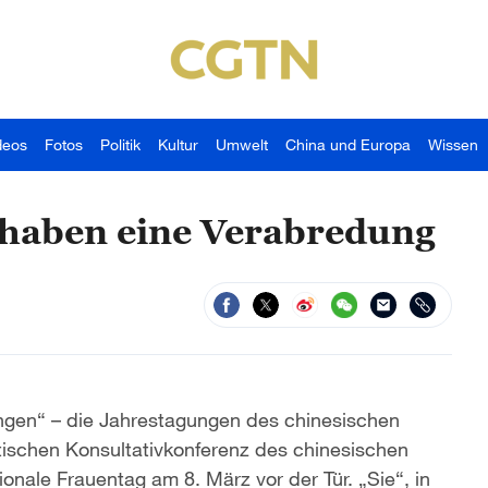
deos
Fotos
Politik
Kultur
Umwelt
China und Europa
Wissen
 haben eine Verabredung
ungen“ – die Jahrestagungen des chinesischen
tischen Konsultativkonferenz des chinesischen
onale Frauentag am 8. März vor der Tür. „Sie“, in