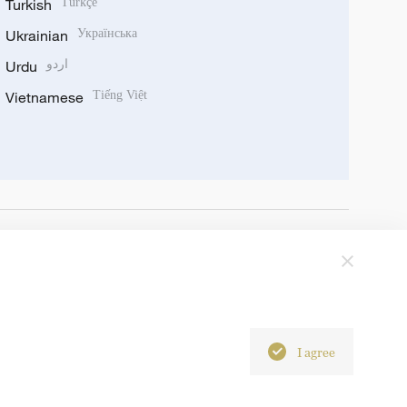
Turkish
Türkçe
Ukrainian
Українська
Urdu
اردو
Vietnamese
Tiếng Việt
I agree
6