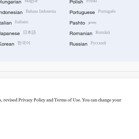
Hungarian
Magyar
Polish
Polski
Indonesian
Bahasa Indonesia
Portuguese
Português
Italian
Italiano
Pashto
پښتو
Japanese
日本語
Romanian
Română
Korean
한국어
Russian
Русский
es, revised Privacy Policy and Terms of Use. You can change your
备 11010502050052号
Disinformation report hotline: 010-8506146