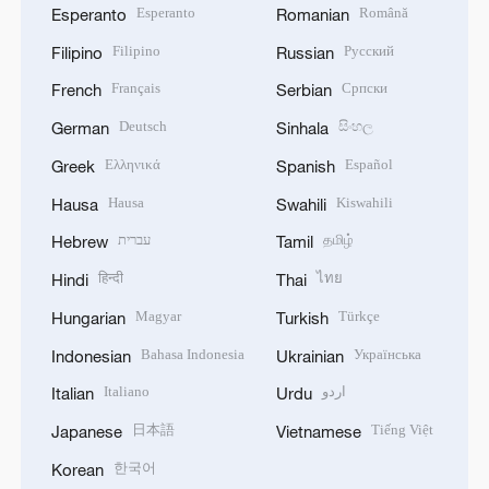
Esperanto
Română
Esperanto
Romanian
Filipino
Русский
Filipino
Russian
Français
Српски
French
Serbian
Deutsch
සිංහල
German
Sinhala
Ελληνικά
Español
Greek
Spanish
Hausa
Kiswahili
Hausa
Swahili
עברית
தமிழ்
Hebrew
Tamil
हिन्दी
ไทย
Hindi
Thai
Magyar
Türkçe
Hungarian
Turkish
Bahasa Indonesia
Українська
Indonesian
Ukrainian
Italiano
اردو
Italian
Urdu
日本語
Tiếng Việt
Japanese
Vietnamese
한국어
Korean