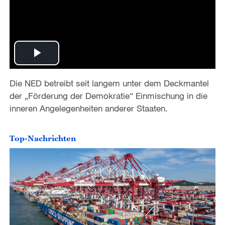
P
Die NED betreibt seit langem unter dem Deckmantel
l
der „Förderung der Demokratie“ Einmischung in die
a
inneren Angelegenheiten anderer Staaten.
y
Top-Nachrichten
V
i
d
e