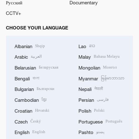
Русский
Documentary
CCTV+
CHOOSE YOUR LANGUAGE
Shqip
ລາວ
Albanian
Lao
العربية
Bahasa Melayu
Arabic
Malay
Беларуская
Монгол
Belarusian
Mongolian
বাংলা
မြန်မာဘာသာ
Bengali
Myanmar
Български
नेपाली
Bulgarian
Nepali
ខ្មែរ
فارسی
Cambodian
Persian
Hrvatski
Polski
Croatian
Polish
Český
Português
Czech
Portuguese
English
پښتو
English
Pashto