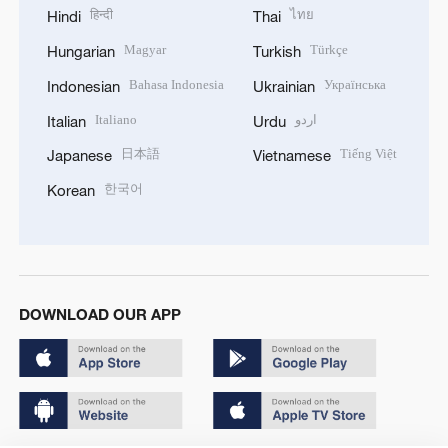
हिन्दी
ไทย
Hindi
Thai
Magyar
Türkçe
Hungarian
Turkish
Bahasa Indonesia
Українська
Indonesian
Ukrainian
Italiano
اردو
Italian
Urdu
日本語
Tiếng Việt
Japanese
Vietnamese
한국어
Korean
DOWNLOAD OUR APP