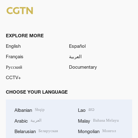
EXPLORE MORE
English
Español
Français
العربية
Русский
Documentary
CCTV+
CHOOSE YOUR LANGUAGE
Shqip
ລາວ
Albanian
Lao
العربية
Bahasa Melayu
Arabic
Malay
Беларуская
Монгол
Belarusian
Mongolian