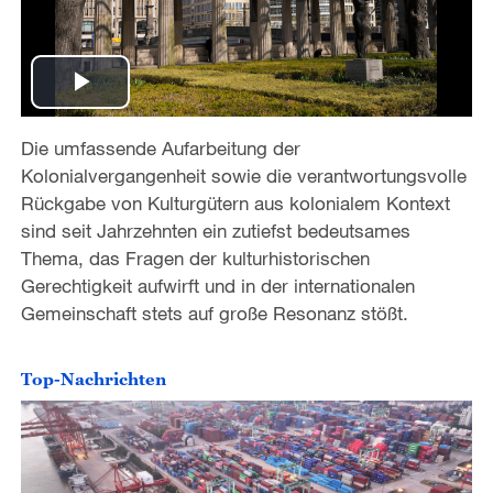
P
Die umfassende Aufarbeitung der
l
Kolonialvergangenheit sowie die verantwortungsvolle
a
Rückgabe von Kulturgütern aus kolonialem Kontext
sind seit Jahrzehnten ein zutiefst bedeutsames
y
Thema, das Fragen der kulturhistorischen
Gerechtigkeit aufwirft und in der internationalen
V
Gemeinschaft stets auf große Resonanz stößt.
i
Top-Nachrichten
d
e