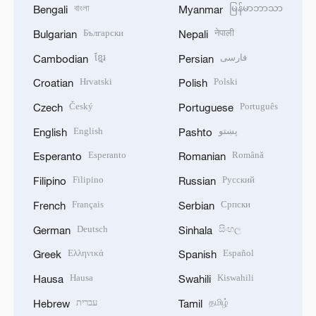
বাংলা
မြန်မာဘာသာ
Bengali
Myanmar
Български
नेपाली
Bulgarian
Nepali
ខ្មែរ
فارسی
Cambodian
Persian
Hrvatski
Polski
Croatian
Polish
Český
Português
Czech
Portuguese
English
پښتو
English
Pashto
Esperanto
Română
Esperanto
Romanian
Filipino
Русский
Filipino
Russian
Français
Српски
French
Serbian
Deutsch
සිංහල
German
Sinhala
Ελληνικά
Español
Greek
Spanish
Hausa
Kiswahili
Hausa
Swahili
עברית
தமிழ்
Hebrew
Tamil