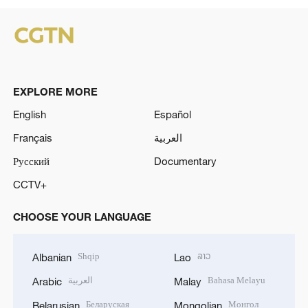
EXPLORE MORE
English
Español
Français
العربية
Русский
Documentary
CCTV+
CHOOSE YOUR LANGUAGE
Shqip
ລາວ
Albanian
Lao
العربية
Bahasa Melayu
Arabic
Malay
Беларуская
Монгол
Belarusian
Mongolian