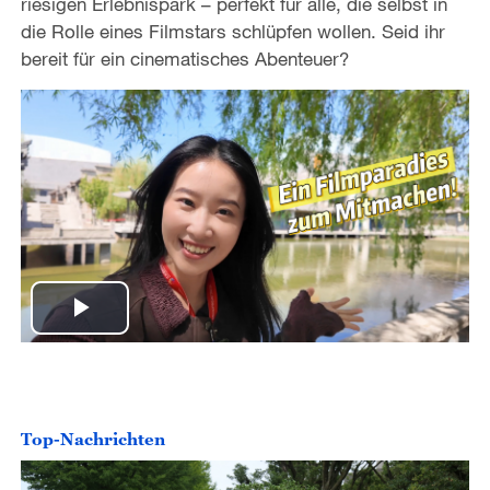
riesigen Erlebnispark – perfekt für alle, die selbst in
die Rolle eines Filmstars schlüpfen wollen. Seid ihr
bereit für ein cinematisches Abenteuer?
P
l
a
Top-Nachrichten
y