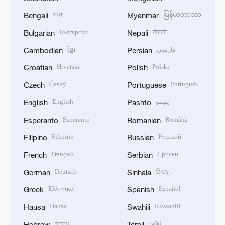
বাংলা
မြန်မာဘာသာ
Bengali
Myanmar
Български
नेपाली
Bulgarian
Nepali
ខ្មែរ
فارسی
Cambodian
Persian
Hrvatski
Polski
Croatian
Polish
Český
Português
Czech
Portuguese
English
پښتو
English
Pashto
Esperanto
Română
Esperanto
Romanian
Filipino
Русский
Filipino
Russian
Français
Српски
French
Serbian
Deutsch
සිංහල
German
Sinhala
Ελληνικά
Español
Greek
Spanish
Hausa
Kiswahili
Hausa
Swahili
עברית
தமிழ்
Hebrew
Tamil