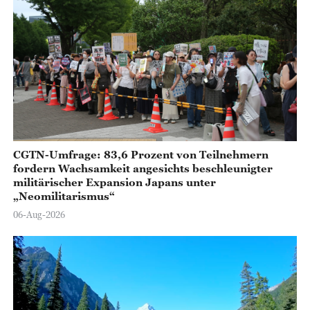
V
i
d
e
o
CGTN-Umfrage: 83,6 Prozent von Teilnehmern
fordern Wachsamkeit angesichts beschleunigter
militärischer Expansion Japans unter
„Neomilitarismus“
06-Aug-2026