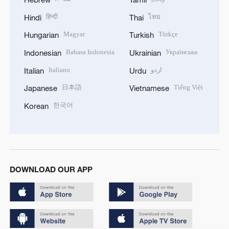
हिन्दी
ไทย
Hindi
Thai
Magyar
Türkçe
Hungarian
Turkish
Bahasa Indonesia
Українська
Indonesian
Ukrainian
Italiano
اردو
Italian
Urdu
日本語
Tiếng Việt
Japanese
Vietnamese
한국어
Korean
DOWNLOAD OUR APP