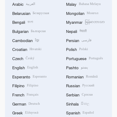
العربية
Bahasa Melayu
Arabic
Malay
Беларуская
Монгол
Belarusian
Mongolian
বাংলা
မြန်မာဘာသာ
Bengali
Myanmar
Български
नेपाली
Bulgarian
Nepali
ខ្មែរ
فارسی
Cambodian
Persian
Hrvatski
Polski
Croatian
Polish
Český
Português
Czech
Portuguese
English
پښتو
English
Pashto
Esperanto
Română
Esperanto
Romanian
Filipino
Русский
Filipino
Russian
Français
Српски
French
Serbian
Deutsch
සිංහල
German
Sinhala
Ελληνικά
Español
Greek
Spanish