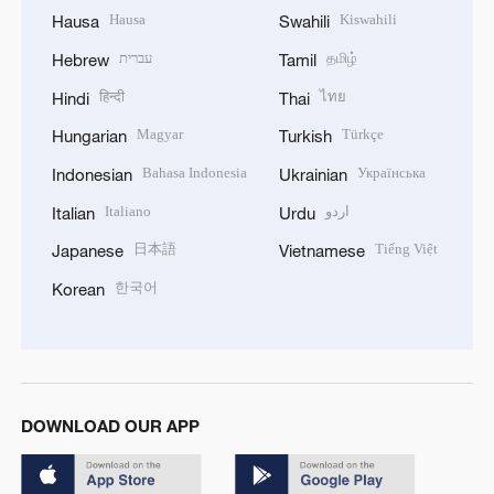
Hausa
Kiswahili
Hausa
Swahili
עברית
தமிழ்
Hebrew
Tamil
हिन्दी
ไทย
Hindi
Thai
Magyar
Türkçe
Hungarian
Turkish
Bahasa Indonesia
Українська
Indonesian
Ukrainian
Italiano
اردو
Italian
Urdu
日本語
Tiếng Việt
Japanese
Vietnamese
한국어
Korean
DOWNLOAD OUR APP