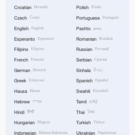
Hrvatski
Polski
Croatian
Polish
Český
Português
Czech
Portuguese
English
پښتو
English
Pashto
Esperanto
Română
Esperanto
Romanian
Filipino
Русский
Filipino
Russian
Français
Српски
French
Serbian
Deutsch
සිංහල
German
Sinhala
Ελληνικά
Español
Greek
Spanish
Hausa
Kiswahili
Hausa
Swahili
עברית
தமிழ்
Hebrew
Tamil
हिन्दी
ไทย
Hindi
Thai
Magyar
Türkçe
Hungarian
Turkish
Bahasa Indonesia
Українська
Indonesian
Ukrainian