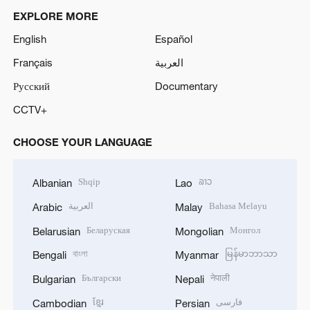
EXPLORE MORE
English
Español
Français
العربية
Русский
Documentary
CCTV+
CHOOSE YOUR LANGUAGE
Shqip
ລາວ
Albanian
Lao
العربية
Bahasa Melayu
Arabic
Malay
Беларуская
Монгол
Belarusian
Mongolian
বাংলা
မြန်မာဘာသာ
Bengali
Myanmar
Български
नेपाली
Bulgarian
Nepali
ខ្មែរ
فارسی
Cambodian
Persian