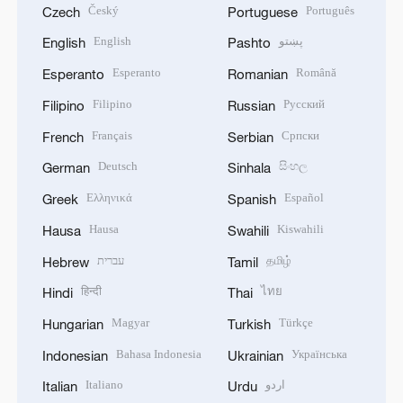
Český
Português
Czech
Portuguese
English
پښتو
English
Pashto
Esperanto
Română
Esperanto
Romanian
Filipino
Русский
Filipino
Russian
Français
Српски
French
Serbian
Deutsch
සිංහල
German
Sinhala
Ελληνικά
Español
Greek
Spanish
Hausa
Kiswahili
Hausa
Swahili
עברית
தமிழ்
Hebrew
Tamil
हिन्दी
ไทย
Hindi
Thai
Magyar
Türkçe
Hungarian
Turkish
Bahasa Indonesia
Українська
Indonesian
Ukrainian
Italiano
اردو
Italian
Urdu