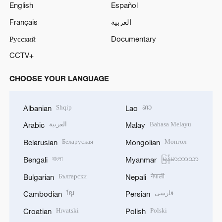
English
Español
Français
العربية
Русский
Documentary
CCTV+
CHOOSE YOUR LANGUAGE
Shqip
ລາວ
Albanian
Lao
العربية
Bahasa Melayu
Arabic
Malay
Беларуская
Монгол
Belarusian
Mongolian
বাংলা
မြန်မာဘာသာ
Bengali
Myanmar
Български
नेपाली
Bulgarian
Nepali
ខ្មែរ
فارسی
Cambodian
Persian
Hrvatski
Polski
Croatian
Polish