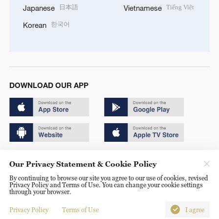
日本語
Tiếng Việt
Japanese
Vietnamese
한국어
Korean
DOWNLOAD OUR APP
Copyright © 2024 CGTN.
Our Privacy Statement & Cookie Policy
京ICP备20000184号
By continuing to browse our site you agree to our use of cookies, revised
Privacy Policy and Terms of Use. You can change your cookie settings
京公网安备 11010502050052号
through your browser.
Disinformation report hotline: 010-85061466
Privacy Policy
Terms of Use
I agree