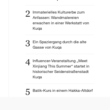
2
Immaterielles Kulturerbe zum
Anfassen: Wandmalereien
erwachen in einer Werkstatt von
Kuqa
3
Ein Spaziergang durch die alte
Gasse von Kuqa
4
Influencer-Veranstaltung „Meet
Xinjiang This Summer“ startet in
historischer Seidenstraßenstadt
Kuqa
5
Batik-Kurs in einem Hakka-Altdorf