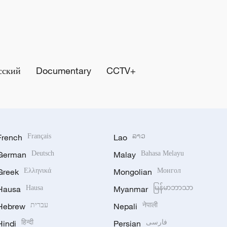
сский
Documentary
CCTV+
French
Français
Lao
ລາວ
German
Deutsch
Malay
Bahasa Melayu
Greek
Ελληνικά
Mongolian
Монгол
Hausa
Hausa
Myanmar
မြန်မာဘာသာ
Hebrew
עברית
Nepali
नेपाली
Hindi
हिन्दी
Persian
فارسی