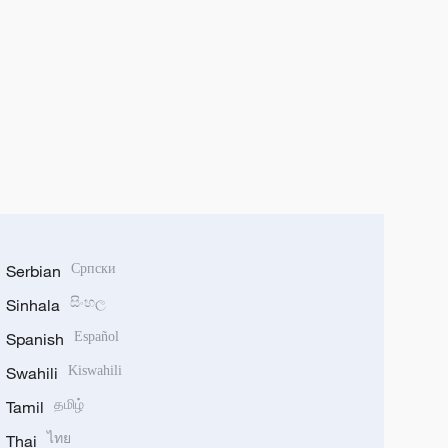
Serbian
Српски
Sinhala
සිංහල
Spanish
Español
Swahili
Kiswahili
Tamil
தமிழ்
Thai
ไทย