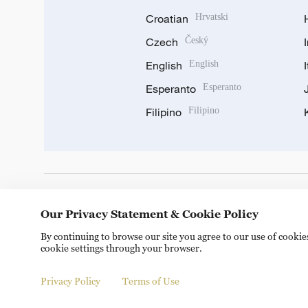
Croatian
Hrvatski
Czech
Český
English
English
Esperanto
Esperanto
Filipino
Filipino
DOWNLOAD OUR APP
Our Privacy Statement & Cookie Policy
By continuing to browse our site you agree to our use of cooki
cookie settings through your browser.
Privacy Policy
Terms of Use
Copyright © 2024 CGTN.
京ICP备20000184号
京公网安