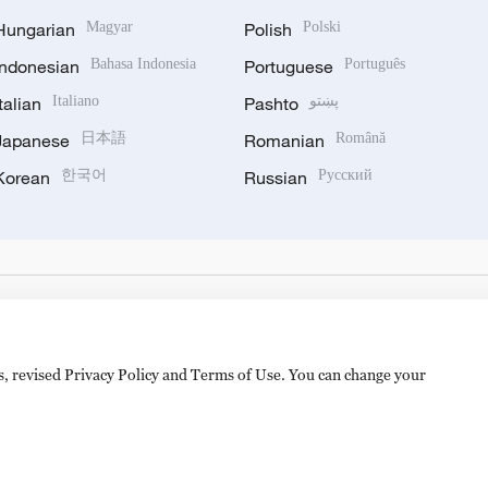
Hungarian
Magyar
Polish
Polski
Indonesian
Bahasa Indonesia
Portuguese
Português
Italian
Italiano
Pashto
پښتو
Japanese
日本語
Romanian
Română
Korean
한국어
Russian
Русский
es, revised Privacy Policy and Terms of Use. You can change your
备 11010502050052号
Disinformation report hotline: 010-8506146