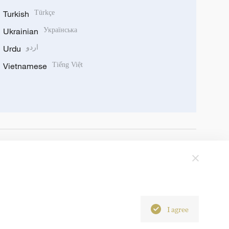
Turkish
Türkçe
Ukrainian
Українська
Urdu
اردو
Vietnamese
Tiếng Việt
I agree
6