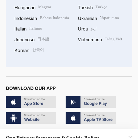
Magyar
Türkçe
Hungarian
Turkish
Bahasa Indonesia
Українська
Indonesian
Ukrainian
Italiano
اردو
Italian
Urdu
日本語
Tiếng Việt
Japanese
Vietnamese
한국어
Korean
DOWNLOAD OUR APP
Copyright © 2024 CGTN.
Our Privacy Statement & Cookie Policy