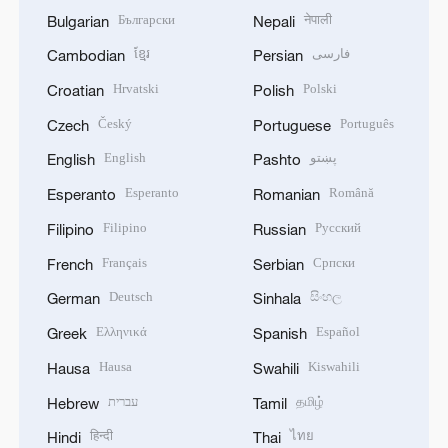
Български
नेपाली
Bulgarian
Nepali
ខ្មែរ
فارسی
Cambodian
Persian
Hrvatski
Polski
Croatian
Polish
Český
Português
Czech
Portuguese
English
پښتو
English
Pashto
Esperanto
Română
Esperanto
Romanian
Filipino
Русский
Filipino
Russian
Français
Српски
French
Serbian
Deutsch
සිංහල
German
Sinhala
Ελληνικά
Español
Greek
Spanish
Hausa
Kiswahili
Hausa
Swahili
עברית
தமிழ்
Hebrew
Tamil
हिन्दी
ไทย
Hindi
Thai