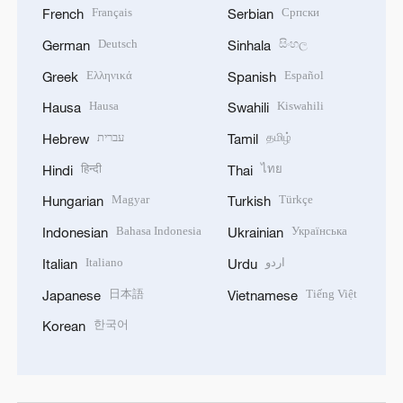
Français
Српски
French
Serbian
Deutsch
සිංහල
German
Sinhala
Ελληνικά
Español
Greek
Spanish
Hausa
Kiswahili
Hausa
Swahili
עברית
தமிழ்
Hebrew
Tamil
हिन्दी
ไทย
Hindi
Thai
Magyar
Türkçe
Hungarian
Turkish
Bahasa Indonesia
Українська
Indonesian
Ukrainian
Italiano
اردو
Italian
Urdu
日本語
Tiếng Việt
Japanese
Vietnamese
한국어
Korean