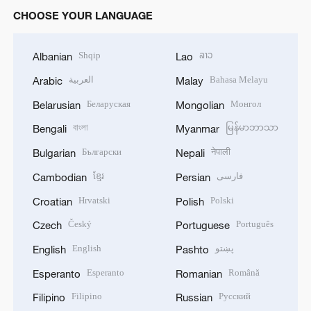
CHOOSE YOUR LANGUAGE
Shqip
ລາວ
Albanian
Lao
العربية
Bahasa Melayu
Arabic
Malay
Беларуская
Монгол
Belarusian
Mongolian
বাংলা
မြန်မာဘာသာ
Bengali
Myanmar
Български
नेपाली
Bulgarian
Nepali
ខ្មែរ
فارسی
Cambodian
Persian
Hrvatski
Polski
Croatian
Polish
Český
Português
Czech
Portuguese
English
پښتو
English
Pashto
Esperanto
Română
Esperanto
Romanian
Filipino
Русский
Filipino
Russian