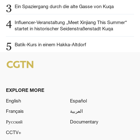
3
Ein Spaziergang durch die alte Gasse von Kuqa
4
Influencer-Veranstaltung „Meet Xinjiang This Summer“
startet in historischer Seidenstraßenstadt Kuqa
5
Batik-Kurs in einem Hakka-Altdorf
EXPLORE MORE
English
Español
Français
العربية
Русский
Documentary
CCTV+