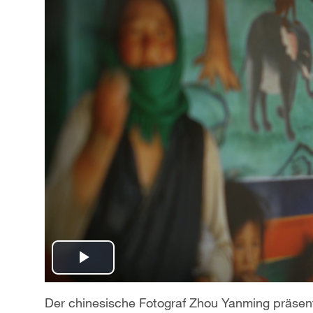
P
l
Der chinesische Fotograf
Zhou Yanming
präsent