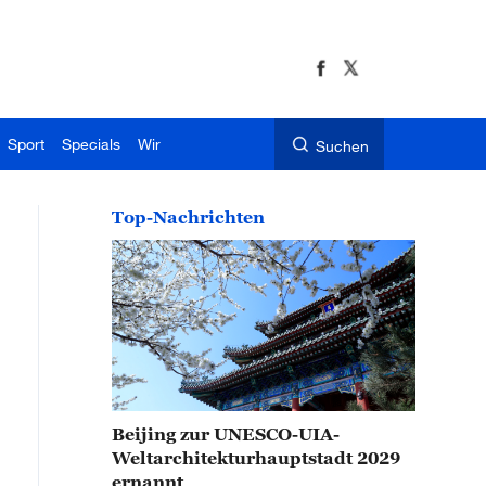
Sport
Specials
Wir
Suchen
Top-Nachrichten
Beijing zur UNESCO-UIA-
Weltarchitekturhauptstadt 2029
ernannt