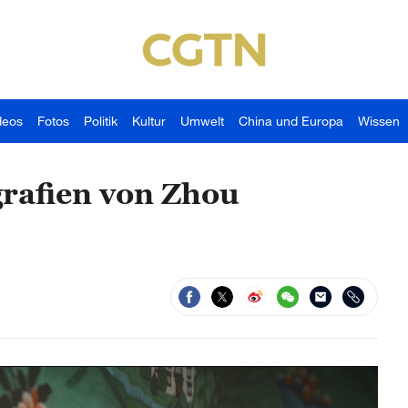
deos
Fotos
Politik
Kultur
Umwelt
China und Europa
Wissen
grafien von Zhou