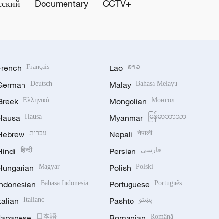
сский
Documentary
CCTV+
French
Français
Lao
ລາວ
German
Deutsch
Malay
Bahasa Melayu
Greek
Ελληνικά
Mongolian
Монгол
Hausa
Hausa
Myanmar
မြန်မာဘာသာ
Hebrew
עברית
Nepali
नेपाली
Hindi
हिन्दी
Persian
فارسی
Hungarian
Magyar
Polish
Polski
Indonesian
Bahasa Indonesia
Portuguese
Português
Italian
Italiano
Pashto
پښتو
Japanese
日本語
Romanian
Română