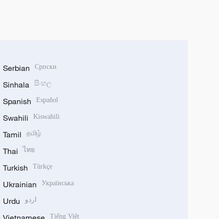
Serbian
Српски
Sinhala
සිංහල
Spanish
Español
Swahili
Kiswahili
Tamil
தமிழ்
Thai
ไทย
Turkish
Türkçe
Ukrainian
Українська
Urdu
اردو
Vietnamese
Tiếng Việt