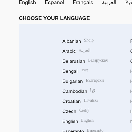
English
Español
Français
العربية
Ру
CHOOSE YOUR LANGUAGE
Albanian
Shqip
Arabic
العربية
Belarusian
Беларуская
Bengali
বাংলা
Bulgarian
Български
Cambodian
ខ្មែរ
Croatian
Hrvatski
Czech
Český
English
English
Esperanto
Esperanto