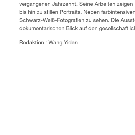
vergangenen Jahrzehnt. Seine Arbeiten zeigen
a
bis hin zu stillen Portraits. Neben farbintensi
Schwarz-Weiß-Fotografien zu sehen. Die Ausste
y
dokumentarischen Blick auf den gesellschaftli
V
Redaktion : Wang Yidan
i
d
e
o