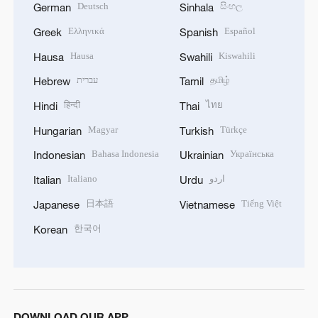
Deutsch
සිංහල
German
Sinhala
Ελληνικά
Español
Greek
Spanish
Hausa
Kiswahili
Hausa
Swahili
עברית
தமிழ்
Hebrew
Tamil
हिन्दी
ไทย
Hindi
Thai
Magyar
Türkçe
Hungarian
Turkish
Bahasa Indonesia
Українська
Indonesian
Ukrainian
Italiano
اردو
Italian
Urdu
日本語
Tiếng Việt
Japanese
Vietnamese
한국어
Korean
DOWNLOAD OUR APP