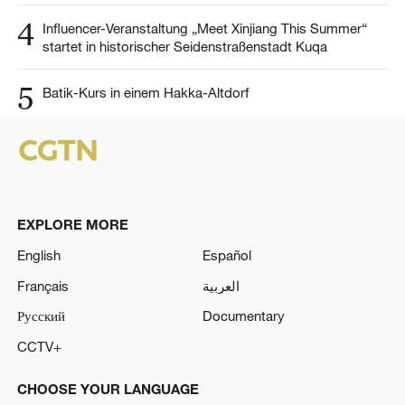
4
Influencer-Veranstaltung „Meet Xinjiang This Summer“
startet in historischer Seidenstraßenstadt Kuqa
5
Batik-Kurs in einem Hakka-Altdorf
EXPLORE MORE
English
Español
Français
العربية
Русский
Documentary
CCTV+
CHOOSE YOUR LANGUAGE