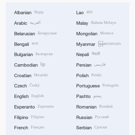
Shqip
ລາວ
Albanian
Lao
العربية
Bahasa Melayu
Arabic
Malay
Беларуская
Монгол
Belarusian
Mongolian
বাংলা
မြန်မာဘာသာ
Bengali
Myanmar
Български
नेपाली
Bulgarian
Nepali
ខ្មែរ
فارسی
Cambodian
Persian
Hrvatski
Polski
Croatian
Polish
Český
Português
Czech
Portuguese
English
پښتو
English
Pashto
Esperanto
Română
Esperanto
Romanian
Filipino
Русский
Filipino
Russian
Français
Српски
French
Serbian