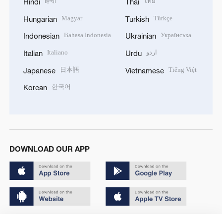
हिन्दी
ไทย
Hindi
Thai
Magyar
Türkçe
Hungarian
Turkish
Bahasa Indonesia
Українська
Indonesian
Ukrainian
Italiano
اردو
Italian
Urdu
日本語
Tiếng Việt
Japanese
Vietnamese
한국어
Korean
DOWNLOAD OUR APP
Copyright © 2024 CGTN.