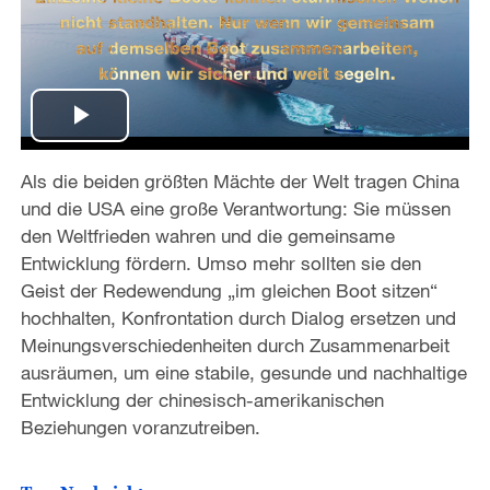
P
Als die beiden größten Mächte der Welt tragen China
l
und die USA eine große Verantwortung: Sie müssen
a
den Weltfrieden wahren und die gemeinsame
Entwicklung fördern. Umso mehr sollten sie den
y
Geist der Redewendung „im gleichen Boot sitzen“
hochhalten, Konfrontation durch Dialog ersetzen und
V
Meinungsverschiedenheiten durch Zusammenarbeit
ausräumen, um eine stabile, gesunde und nachhaltige
i
Entwicklung der chinesisch-amerikanischen
Beziehungen voranzutreiben.
d
e