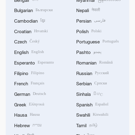
Български
नेपाली
Bulgarian
Nepali
ខ្មែរ
فارسی
Cambodian
Persian
Hrvatski
Polski
Croatian
Polish
Český
Português
Czech
Portuguese
English
پښتو
English
Pashto
Esperanto
Română
Esperanto
Romanian
Filipino
Русский
Filipino
Russian
Français
Српски
French
Serbian
Deutsch
සිංහල
German
Sinhala
Ελληνικά
Español
Greek
Spanish
Hausa
Kiswahili
Hausa
Swahili
עברית
தமிழ்
Hebrew
Tamil