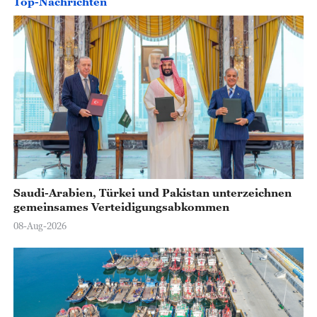
Top-Nachrichten
o
Saudi-Arabien, Türkei und Pakistan unterzeichnen
gemeinsames Verteidigungsabkommen
08-Aug-2026