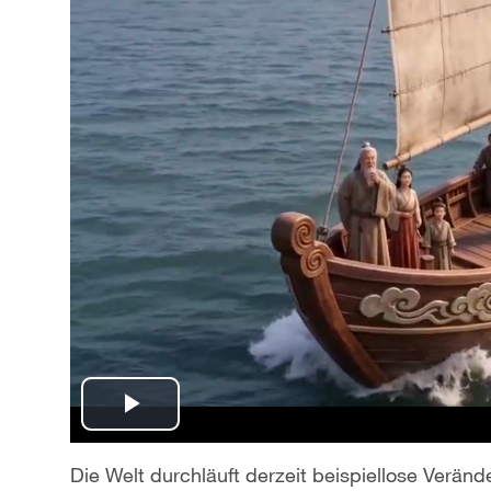
P
l
Die Welt durchläuft derzeit beispiellose Verän