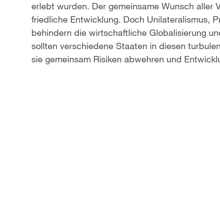
erlebt wurden. Der gemeinsame Wunsch aller V
a
friedliche Entwicklung. Doch Unilateralismus,
behindern die wirtschaftliche Globalisierung u
y
sollten verschiedene Staaten in diesen turbu
V
sie gemeinsam Risiken abwehren und Entwick
i
d
e
o