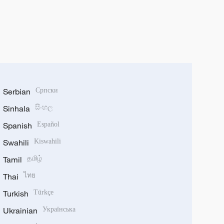
Serbian
Српски
Sinhala
සිංහල
Spanish
Español
Swahili
Kiswahili
Tamil
தமிழ்
Thai
ไทย
Turkish
Türkçe
Ukrainian
Українська