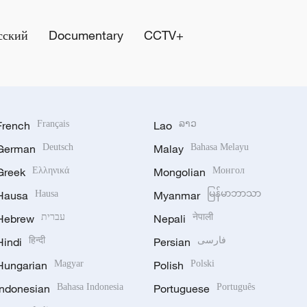
сский
Documentary
CCTV+
French
Français
Lao
ລາວ
German
Deutsch
Malay
Bahasa Melayu
Greek
Ελληνικά
Mongolian
Монгол
Hausa
Hausa
Myanmar
မြန်မာဘာသာ
Hebrew
עברית
Nepali
नेपाली
Hindi
हिन्दी
Persian
فارسی
Hungarian
Magyar
Polish
Polski
Indonesian
Bahasa Indonesia
Portuguese
Português