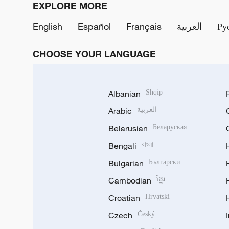
EXPLORE MORE
English
Español
Français
العربية
Ру
CHOOSE YOUR LANGUAGE
Albanian
Shqip
Arabic
العربية
Belarusian
Беларуская
Bengali
বাংলা
Bulgarian
Български
Cambodian
ខ្មែរ
Croatian
Hrvatski
Czech
Český