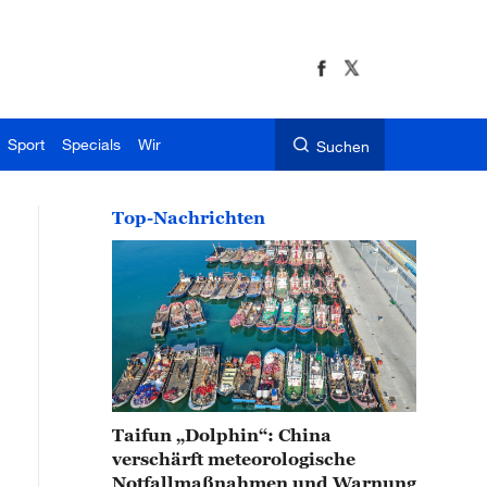
Sport
Specials
Wir
Suchen
Top-Nachrichten
Taifun „Dolphin“: China
verschärft meteorologische
Notfallmaßnahmen und Warnung