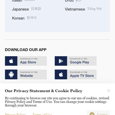
Italian
Urdu
日本語
Tiếng Việt
Japanese
Vietnamese
한국어
Korean
DOWNLOAD OUR APP
Copyright © 2024 CGTN.
Our Privacy Statement & Cookie Policy
京ICP备20000184号
By continuing to browse our site you agree to our use of cookies, revised
Privacy Policy and Terms of Use. You can change your cookie settings
京公网安备 11010502050052号
through your browser.
Disinformation report hotline: 010-85061466
Privacy Policy
Terms of Use
I agree