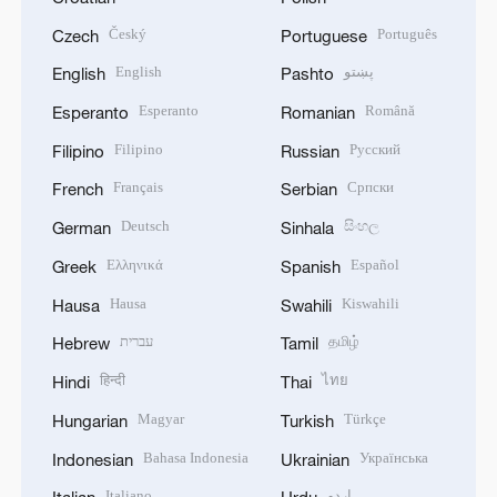
Český
Português
Czech
Portuguese
English
پښتو
English
Pashto
Esperanto
Română
Esperanto
Romanian
Filipino
Русский
Filipino
Russian
Français
Српски
French
Serbian
Deutsch
සිංහල
German
Sinhala
Ελληνικά
Español
Greek
Spanish
Hausa
Kiswahili
Hausa
Swahili
עברית
தமிழ்
Hebrew
Tamil
हिन्दी
ไทย
Hindi
Thai
Magyar
Türkçe
Hungarian
Turkish
Bahasa Indonesia
Українська
Indonesian
Ukrainian
Italiano
اردو