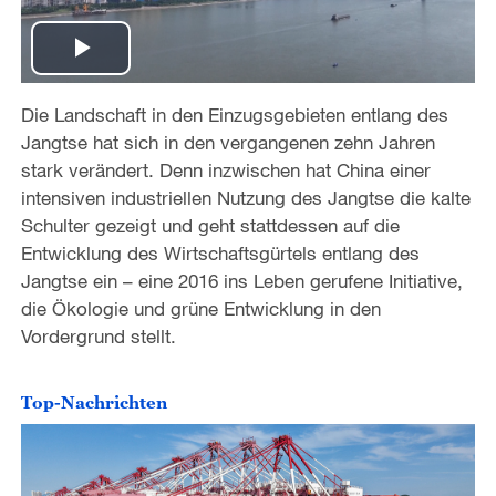
P
Die Landschaft in den Einzugsgebieten entlang des
l
Jangtse hat sich in den vergangenen zehn Jahren
a
stark verändert. Denn inzwischen hat China einer
intensiven industriellen Nutzung des Jangtse die kalte
y
Schulter gezeigt und geht stattdessen auf die
Entwicklung des Wirtschaftsgürtels entlang des
V
Jangtse ein – eine 2016 ins Leben gerufene Initiative,
die Ökologie und grüne Entwicklung in den
i
Vordergrund stellt.
d
Top-Nachrichten
e
o