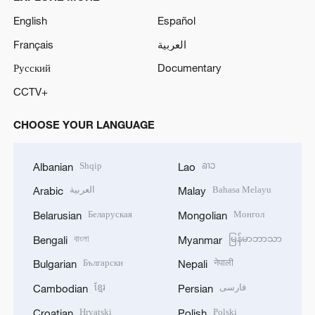
English
Español
Français
العربية
Русский
Documentary
CCTV+
CHOOSE YOUR LANGUAGE
Shqip
ລາວ
Albanian
Lao
العربية
Bahasa Melayu
Arabic
Malay
Беларуская
Монгол
Belarusian
Mongolian
বাংলা
မြန်မာဘာသာ
Bengali
Myanmar
Български
नेपाली
Bulgarian
Nepali
ខ្មែរ
فارسی
Cambodian
Persian
Hrvatski
Polski
Croatian
Polish